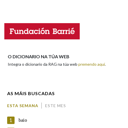
ESCOLLE UNHA OPCIÓN:
Observación
Hai un erro na palabra
Propoño mellorar a definición
Actualización
Falta unha voz
Nome
O DICIONARIO NA TÚA WEB
Integra o dicionario da RAG na túa web
premendo aquí
.
Apelidos
AS MÁIS BUSCADAS
Enderezo electrónico
ESTA SEMANA
ESTE MES
1
baio
Comentario