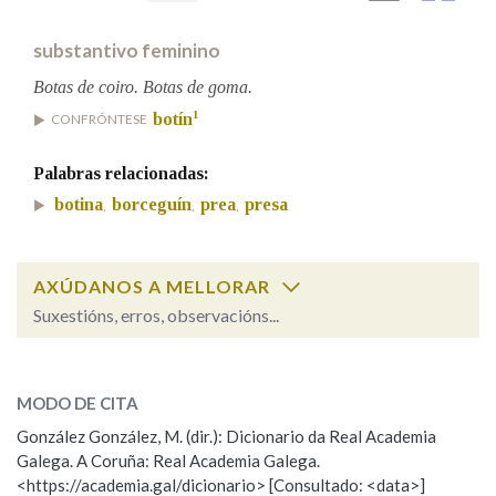
substantivo feminino
Na fraseoloxía
Botas de coiro. Botas de goma.
1
botín
CONFRÓNTESE
OUTRAS OPCIÓNS DE BUSCA
Palabras relacionadas:
botina
borceguín
prea
presa
,
,
,
Marcas gramaticais
AXÚDANOS A MELLORAR
Pertence a
Suxestións, erros, observacións...
Cal é a palabra?
LIMPAR
BUSCA
bota
(sementeira ou gromo)
MODO DE CITA
González González, M. (dir.): Dicionario da Real Academia
bota
(calzado)
Galega. A Coruña: Real Academia Galega.
<https://academia.gal/dicionario> [Consultado: <data>]