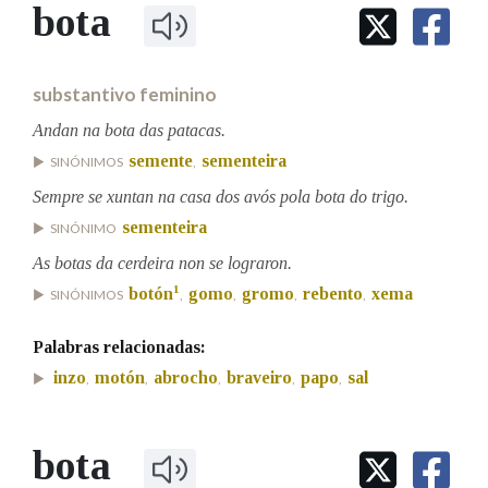
IDENTIDADE CORPORATIVA
bota
Facebook
Twitter
Youtube
Instagram
Bluesky
BUSCAR NOS LEMAS
FIGURAS HOMENAXEADAS
MARCIAL DEL ADALID
HISTORIA
Comeza por
CASA-MUSEO EMILIA PARDO
substantivo feminino
BAZÁN
60 ANOS DLG
PRIMAVERA DAS LETRAS
Andan na bota das patacas.
Remata por
semente
sementeira
PORTAL DAS PALABRAS
SINÓNIMOS
,
Sempre se xuntan na casa dos avós pola bota do trigo.
sementeira
SINÓNIMO
Contén
As botas da cerdeira non se lograron.
1
botón
gomo
gromo
rebento
xema
SINÓNIMOS
,
,
,
,
BUSCAR NO CONTIDO
Palabras relacionadas:
inzo
motón
abrocho
braveiro
papo
sal
,
,
,
,
,
Nas definicións
bota
Nos exemplos