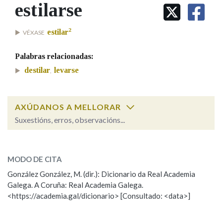
IDENTIDADE CORPORATIVA
estilarse
Facebook
Twitter
Youtube
Instagram
Bluesky
BUSCAR NOS LEMAS
FIGURAS HOMENAXEADAS
MARCIAL DEL ADALID
HISTORIA
2
Comeza por
estilar
VÉXASE
CASA-MUSEO EMILIA PARDO
BAZÁN
60 ANOS DLG
Palabras relacionadas:
PRIMAVERA DAS LETRAS
Remata por
destilar
levarse
,
PORTAL DAS PALABRAS
AXÚDANOS A MELLORAR
Contén
Suxestións, erros, observacións...
estilarse
SOBRE A PALABRA:
BUSCAR NO CONTIDO
MODO DE CITA
ESCOLLE UNHA OPCIÓN:
Nas definicións
González González, M. (dir.): Dicionario da Real Academia
Galega. A Coruña: Real Academia Galega.
Observación
Hai un erro na palabra
<https://academia.gal/dicionario> [Consultado: <data>]
Propoño mellorar a definición
Actualización
Nos exemplos
Falta unha voz