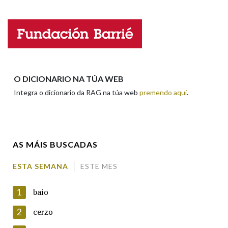
Na fraseoloxía
Nome
Apelidos
OUTRAS OPCIÓNS DE BUSCA
O DICIONARIO NA TÚA WEB
Integra o dicionario da RAG na túa web
premendo aquí
.
Marcas gramaticais
Enderezo electrónico
Pertence a
AS MÁIS BUSCADAS
Comentario
ESTA SEMANA
ESTE MES
LIMPAR
BUSCA
1
baio
2
cerzo