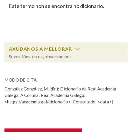
IDENTIDADE CORPORATIVA
Facebook
Twitter
Youtube
Instagram
Bluesky
Este termo non se encontra no dicionario.
BUSCAR NOS LEMAS
FIGURAS HOMENAXEADAS
MARCIAL DEL ADALID
HISTORIA
Comeza por
CASA-MUSEO EMILIA PARDO
BAZÁN
60 ANOS DLG
PRIMAVERA DAS LETRAS
Remata por
PORTAL DAS PALABRAS
AXÚDANOS A MELLORAR
Suxestións, erros, observacións...
Contén
ESCOLLE UNHA OPCIÓN:
MODO DE CITA
Observación
Falta unha voz
González González, M. (dir.): Dicionario da Real Academia
BUSCAR NO CONTIDO
Galega. A Coruña: Real Academia Galega.
Nome
<https://academia.gal/dicionario> [Consultado: <data>]
Nas definicións
Apelidos
Nos exemplos