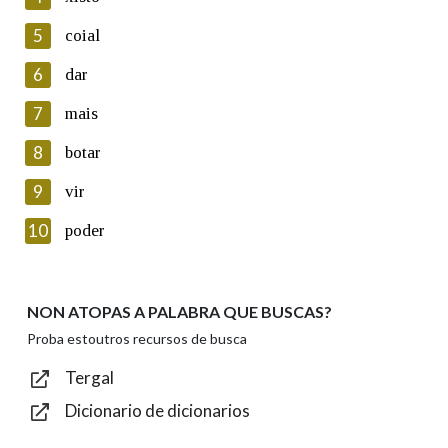
5
Lin e acepto as condicións da política de
coial
privacidade
6
dar
Introduce o código que aparece na imaxe:
7
mais
8
botar
9
vir
Texto de verificación
10
poder
NON ATOPAS A PALABRA QUE BUSCAS?
Enviar
Proba estoutros recursos de busca
Tergal
Dicionario de dicionarios