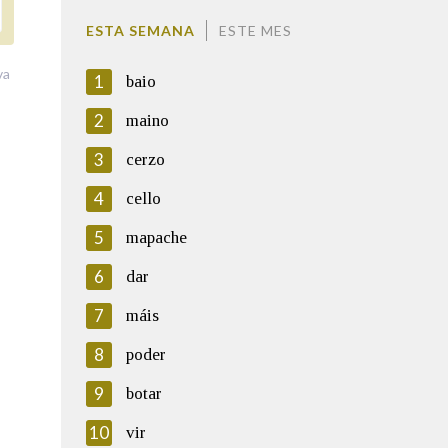
ESTA SEMANA
ESTE MES
va
1
baio
2
maino
3
cerzo
4
cello
5
mapache
6
dar
7
máis
8
poder
9
botar
10
vir