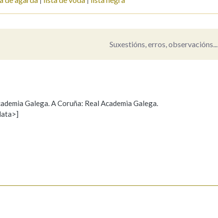
Suxestións, erros, observacións...
 Academia Galega. A Coruña: Real Academia Galega.
data>]
Propoño mellorar a definición
Actualización
s