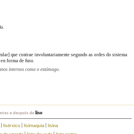
Pertence a
o.
AXUDA NA BUSCA
LIMPAR
BUSCA
cular] que contrae involuntariamente segundo as ordes do sistema
en forma de fuso.
anos internos coma o estómago.
ntes e despois de
liso
lisérxico
lisimaquia
lisina
ta de agarda
lista de voda
lista negra