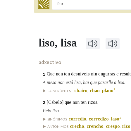
Termo a buscar
liso
, lisa
BUSCAR NOS LEMAS
Comeza por
adxectivo
Que non ten desniveis nin engurras e resulta
1
Remata por
A mesa non está lisa, hai que pasarlle a lixa.
1
chairo
chan
plano
CONFRÓNTESE
,
,
[Cabelo] que non ten rizos.
2
Contén
Pelo liso.
1
corredío
corredizo
laso
SINÓNIMOS
,
,
crecho
crencho
crespo
rizo
ANTÓNIMOS
,
,
,
OUTRAS OPCIÓNS DE BUSCA