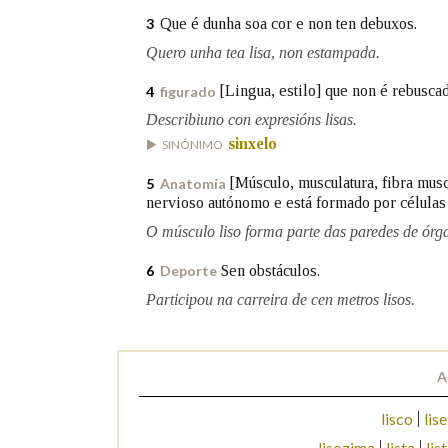
Que é dunha soa cor e non ten debuxos.
3
Marcas gramaticais
Quero unha tea lisa, non estampada.
[Lingua, estilo] que non é rebuscad
4
figurado
Describiuno con expresións lisas.
sinxelo
SINÓNIMO
[Músculo, musculatura, fibra mus
5
Anatomía
nervioso autónomo e está formado por células 
O músculo liso forma parte das paredes de órg
Sen obstáculos.
6
Deporte
Participou na carreira de cen metros lisos.
A
lisco
lise
lisozima
lista
lis