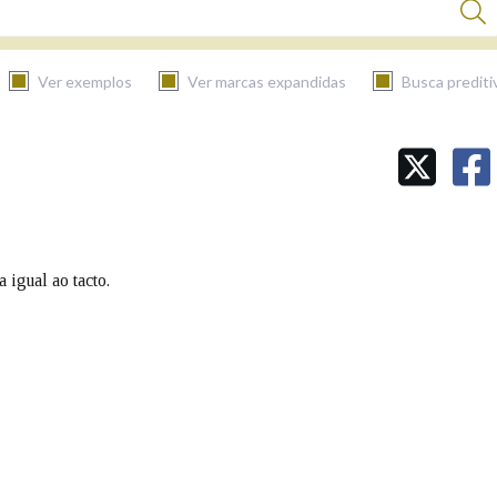
Ver exemplos
Ver marcas expandidas
Busca prediti
BUSCAR NO CONTIDO
Nas definicións
 igual ao tacto.
Nos exemplos
Na fraseoloxía