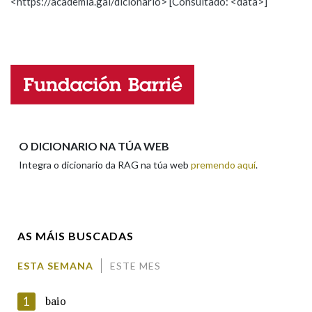
<https://academia.gal/dicionario> [Consultado: <data>]
Propoño mellorar a definición
Actualización
Falta unha voz
Nome
Apelidos
O DICIONARIO NA TÚA WEB
Integra o dicionario da RAG na túa web
premendo aquí
.
Enderezo electrónico
AS MÁIS BUSCADAS
Comentario
ESTA SEMANA
ESTE MES
1
baio