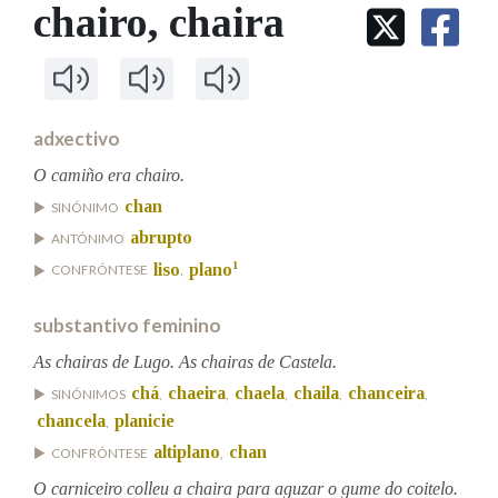
IDENTIDADE CORPORATIVA
chairo
, chaira
Facebook
Twitter
Youtube
Instagram
Bluesky
BUSCAR NOS LEMAS
FIGURAS HOMENAXEADAS
MARCIAL DEL ADALID
HISTORIA
Comeza por
CASA-MUSEO EMILIA PARDO
BAZÁN
60 ANOS DLG
PRIMAVERA DAS LETRAS
adxectivo
Remata por
PORTAL DAS PALABRAS
O camiño era chairo.
chan
SINÓNIMO
abrupto
ANTÓNIMO
Contén
1
liso
plano
CONFRÓNTESE
,
substantivo feminino
BUSCAR NO CONTIDO
As chairas de Lugo. As chairas de Castela.
Nas definicións
chá
chaeira
chaela
chaila
chanceira
SINÓNIMOS
,
,
,
,
,
chancela
planicie
,
altiplano
chan
CONFRÓNTESE
,
Nos exemplos
O carniceiro colleu a chaira para aguzar o gume do coitelo.