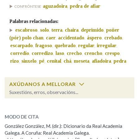
aguzadoira
pedra de afiar
CONFRÓNTESE
,
Na fraseoloxía
Palabras relacionadas:
escabroso
solo
terra
chaira
deprimido
poñer
,
,
,
,
,
(pór) polo chan
caer
accidentado
áspero
crebado
,
,
,
,
,
OUTRAS OPCIÓNS DE BUSCA
escarpado
fragoso
quebrado
regular
irregular
,
,
,
,
,
corredío
corredizo
laso
crecho
crencho
crespo
,
,
,
,
,
,
Marcas gramaticais
rizo
sinxelo
pé
cenital
chá
meseta
afiadoira
pedra
,
,
,
,
,
,
,
Pertence a
AXÚDANOS A MELLORAR
Suxestións, erros, observacións...
chairo
SOBRE A PALABRA:
LIMPAR
BUSCA
MODO DE CITA
ESCOLLE UNHA OPCIÓN:
González González, M. (dir.): Dicionario da Real Academia
Galega. A Coruña: Real Academia Galega.
Observación
Hai un erro na palabra