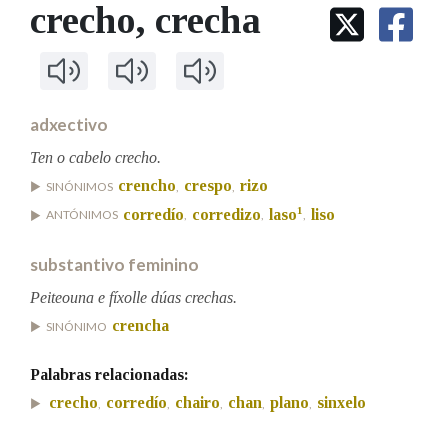
IDENTIDADE CORPORATIVA
crecho
, crecha
Facebook
Twitter
Youtube
Instagram
Bluesky
BUSCAR NOS LEMAS
FIGURAS HOMENAXEADAS
MARCIAL DEL ADALID
HISTORIA
Comeza por
CASA-MUSEO EMILIA PARDO
BAZÁN
60 ANOS DLG
PRIMAVERA DAS LETRAS
adxectivo
Remata por
PORTAL DAS PALABRAS
Ten o cabelo crecho.
crencho
crespo
rizo
SINÓNIMOS
,
,
1
corredío
corredizo
laso
liso
ANTÓNIMOS
,
,
,
Contén
substantivo feminino
Peiteouna e fíxolle dúas crechas.
BUSCAR NO CONTIDO
crencha
SINÓNIMO
Nas definicións
Palabras relacionadas:
crecho
corredío
chairo
chan
plano
sinxelo
,
,
,
,
,
Nos exemplos