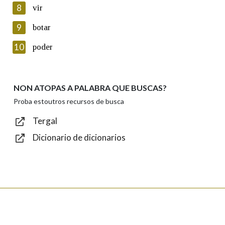
8
vir
Lin e acepto as condicións da política de
privacidade
9
botar
Introduce o código que aparece na imaxe:
10
poder
NON ATOPAS A PALABRA QUE BUSCAS?
Texto de verificación
Proba estoutros recursos de busca
Tergal
Dicionario de dicionarios
Enviar