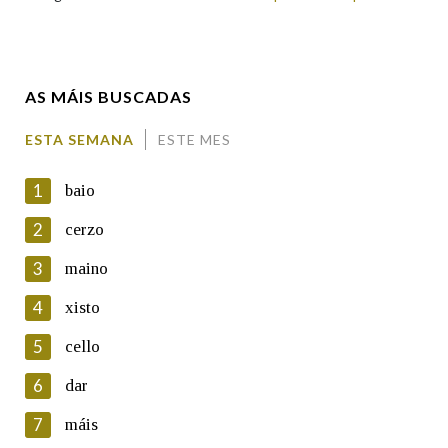
Enderezo electrónico
AS MÁIS BUSCADAS
Comentario
ESTA SEMANA
ESTE MES
1
baio
2
cerzo
3
maino
En cumprimento da normativa vixente en materia de
Protección de Datos de Carácter Persoal, a Real Academia
4
xisto
Galega informa a aqueles usuarios que faciliten o seu correo
electrónico, así como calquera outra información de carácter
5
cello
persoal, que estes datos serán obxecto de tratamento
automatizado de carácter confidencial e incorporados aos seus
6
dar
ficheiros informáticos. Así mesmo, os usuarios poderán exercer o
seu dereito de acceso, rectificación, oposición e cancelación dos
7
máis
seus datos poñéndose en contacto connosco.