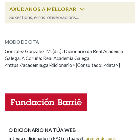
AXÚDANOS A MELLORAR
Suxestións, erros, observacións...
Na fraseoloxía
crecho
SOBRE A PALABRA:
MODO DE CITA
ESCOLLE UNHA OPCIÓN:
OUTRAS OPCIÓNS DE BUSCA
González González, M. (dir.): Dicionario da Real Academia
Galega. A Coruña: Real Academia Galega.
Observación
Hai un erro na palabra
Marcas gramaticais
<https://academia.gal/dicionario> [Consultado: <data>]
Propoño mellorar a definición
Actualización
Falta unha voz
Pertence a
Nome
LIMPAR
BUSCA
Apelidos
O DICIONARIO NA TÚA WEB
Integra o dicionario da RAG na túa web
premendo aquí
.