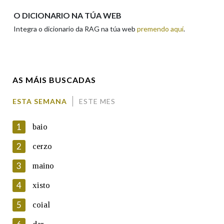
Apelidos
O DICIONARIO NA TÚA WEB
Integra o dicionario da RAG na túa web
premendo aquí
.
Enderezo electrónico
AS MÁIS BUSCADAS
Comentario
ESTA SEMANA
ESTE MES
1
baio
2
cerzo
3
maino
En cumprimento da normativa vixente en materia de
Protección de Datos de Carácter Persoal, a Real Academia
4
xisto
Galega informa a aqueles usuarios que faciliten o seu correo
electrónico, así como calquera outra información de carácter
5
coial
persoal, que estes datos serán obxecto de tratamento
automatizado de carácter confidencial e incorporados aos seus