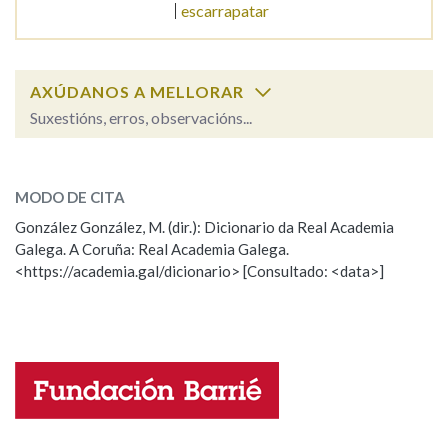
escarrapatar
Na fraseoloxía
AXÚDANOS A MELLORAR
Suxestións, erros, observacións...
OUTRAS OPCIÓNS DE BUSCA
escarpado
SOBRE A PALABRA:
Marcas gramaticais
MODO DE CITA
ESCOLLE UNHA OPCIÓN:
González González, M. (dir.): Dicionario da Real Academia
Galega. A Coruña: Real Academia Galega.
Observación
Hai un erro na palabra
Pertence a
<https://academia.gal/dicionario> [Consultado: <data>]
Propoño mellorar a definición
Actualización
Falta unha voz
LIMPAR
BUSCA
Nome