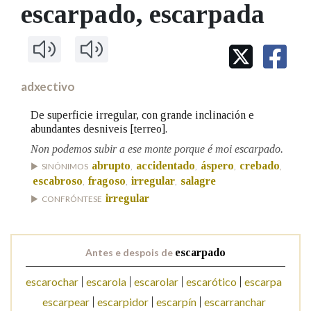
IDENTIDADE CORPORATIVA
escarpado
, escarpada
Facebook
Twitter
Youtube
Instagram
Bluesky
BUSCAR NOS LEMAS
FIGURAS HOMENAXEADAS
MARCIAL DEL ADALID
HISTORIA
Comeza por
CASA-MUSEO EMILIA PARDO
BAZÁN
60 ANOS DLG
PRIMAVERA DAS LETRAS
adxectivo
Remata por
PORTAL DAS PALABRAS
De superficie irregular, con grande inclinación e
abundantes desniveis [terreo].
Non podemos subir a ese monte porque é moi escarpado.
Contén
abrupto
accidentado
áspero
crebado
SINÓNIMOS
,
,
,
,
escabroso
fragoso
irregular
salagre
,
,
,
irregular
CONFRÓNTESE
BUSCAR NO CONTIDO
Nas definicións
Antes e despois de
escarpado
escarochar
escarola
escarolar
escarótico
escarpa
Nos exemplos
escarpear
escarpidor
escarpín
escarranchar