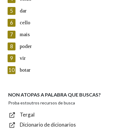
5
Lin e acepto as condicións da política de
dar
privacidade
6
cello
Introduce o código que aparece na imaxe:
7
mais
8
poder
9
vir
Texto de verificación
10
botar
NON ATOPAS A PALABRA QUE BUSCAS?
Enviar
Proba estoutros recursos de busca
Tergal
Dicionario de dicionarios