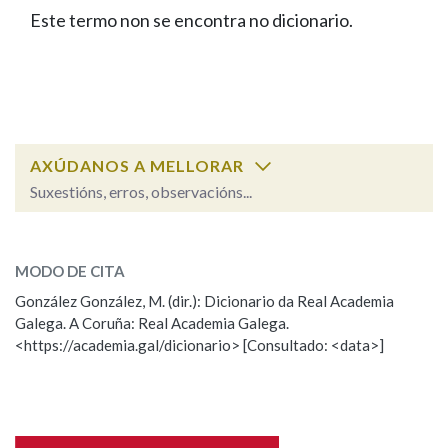
IDENTIDADE CORPORATIVA
Facebook
Twitter
Youtube
Instagram
Bluesky
Este termo non se encontra no dicionario.
BUSCAR NOS LEMAS
FIGURAS HOMENAXEADAS
MARCIAL DEL ADALID
HISTORIA
Comeza por
CASA-MUSEO EMILIA PARDO
BAZÁN
60 ANOS DLG
PRIMAVERA DAS LETRAS
Remata por
PORTAL DAS PALABRAS
AXÚDANOS A MELLORAR
Suxestións, erros, observacións...
Contén
ESCOLLE UNHA OPCIÓN:
MODO DE CITA
Observación
Falta unha voz
González González, M. (dir.): Dicionario da Real Academia
BUSCAR NO CONTIDO
Galega. A Coruña: Real Academia Galega.
Nome
<https://academia.gal/dicionario> [Consultado: <data>]
Nas definicións
Apelidos
Nos exemplos