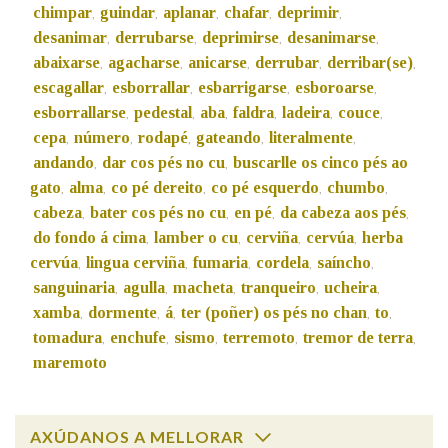
chimpar
guindar
aplanar
chafar
deprimir
,
,
,
,
,
desanimar
derrubarse
deprimirse
desanimarse
,
,
,
,
Na fraseoloxía
abaixarse
agacharse
anicarse
derrubar
derribar(se)
,
,
,
,
,
escagallar
esborrallar
esbarrigarse
esboroarse
,
,
,
,
esborrallarse
pedestal
aba
faldra
ladeira
couce
,
,
,
,
,
,
cepa
número
rodapé
gateando
literalmente
,
,
,
,
,
OUTRAS OPCIÓNS DE BUSCA
andando
dar cos pés no cu
buscarlle os cinco pés ao
,
,
Marcas gramaticais
gato
alma
co pé dereito
co pé esquerdo
chumbo
,
,
,
,
,
cabeza
bater cos pés no cu
en pé
da cabeza aos pés
,
,
,
,
do fondo á cima
lamber o cu
cerviña
cervúa
herba
,
,
,
,
cervúa
lingua cerviña
fumaria
cordela
saíncho
Pertence a
,
,
,
,
,
sanguinaria
agulla
macheta
tranqueiro
ucheira
,
,
,
,
,
xamba
dormente
á
ter (poñer) os pés no chan
to
,
,
,
,
,
tomadura
enchufe
sismo
terremoto
tremor de terra
,
,
,
,
,
LIMPAR
BUSCA
maremoto
AXÚDANOS A MELLORAR