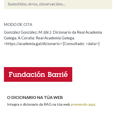
Suxestións, erros, observacións...
terra
SOBRE A PALABRA:
MODO DE CITA
ESCOLLE UNHA OPCIÓN:
González González, M. (dir.): Dicionario da Real Academia
Galega. A Coruña: Real Academia Galega.
Observación
Hai un erro na palabra
<https://academia.gal/dicionario> [Consultado: <data>]
Propoño mellorar a definición
Actualización
Falta unha voz
Nome
Apelidos
O DICIONARIO NA TÚA WEB
Integra o dicionario da RAG na túa web
premendo aquí
.