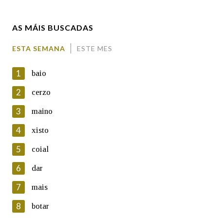
Enderezo electrónico
AS MÁIS BUSCADAS
Comentario
ESTA SEMANA
ESTE MES
1
baio
2
cerzo
3
maino
En cumprimento da normativa vixente en materia de
Protección de Datos de Carácter Persoal, a Real Academia
4
xisto
Galega informa a aqueles usuarios que faciliten o seu correo
electrónico, así como calquera outra información de carácter
5
coial
persoal, que estes datos serán obxecto de tratamento
automatizado de carácter confidencial e incorporados aos seus
6
dar
ficheiros informáticos. Así mesmo, os usuarios poderán exercer o
seu dereito de acceso, rectificación, oposición e cancelación dos
7
mais
seus datos poñéndose en contacto connosco.
8
botar
Lin e acepto as condicións da política de