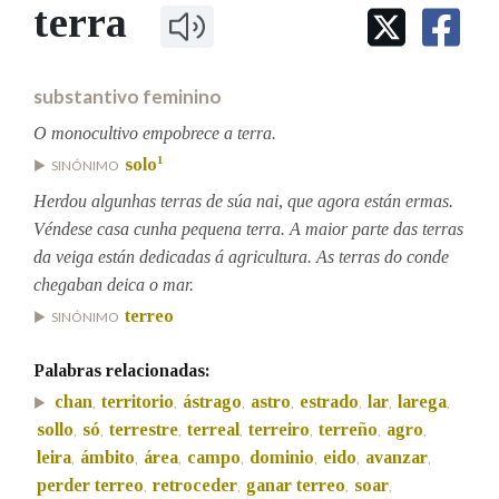
IDENTIDADE CORPORATIVA
terra
Facebook
Twitter
Youtube
Instagram
Bluesky
BUSCAR NOS LEMAS
FIGURAS HOMENAXEADAS
MARCIAL DEL ADALID
HISTORIA
Comeza por
CASA-MUSEO EMILIA PARDO
substantivo feminino
BAZÁN
60 ANOS DLG
PRIMAVERA DAS LETRAS
O monocultivo empobrece a terra.
Remata por
1
solo
PORTAL DAS PALABRAS
SINÓNIMO
Herdou algunhas terras de súa nai, que agora están ermas.
Véndese casa cunha pequena terra. A maior parte das terras
Contén
da veiga están dedicadas á agricultura. As terras do conde
chegaban deica o mar.
terreo
SINÓNIMO
BUSCAR NO CONTIDO
Palabras relacionadas:
Nas definicións
chan
territorio
ástrago
astro
estrado
lar
larega
,
,
,
,
,
,
,
sollo
só
terrestre
terreal
terreiro
terreño
agro
,
,
,
,
,
,
,
leira
ámbito
área
campo
dominio
eido
avanzar
,
,
,
,
,
,
,
Nos exemplos
perder terreo
retroceder
ganar terreo
soar
,
,
,
,