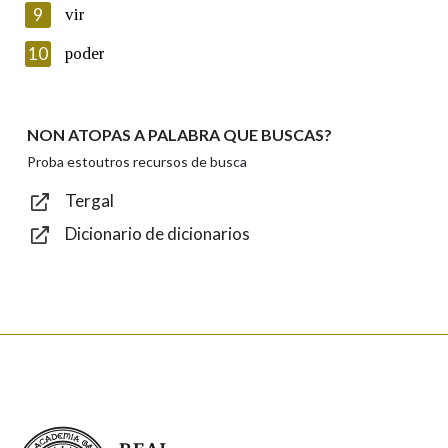
privacidade
9
vir
Introduce o código que aparece na imaxe:
10
poder
NON ATOPAS A PALABRA QUE BUSCAS?
Texto de verificación
Proba estoutros recursos de busca
Tergal
Dicionario de dicionarios
Enviar
Real Academia Galega