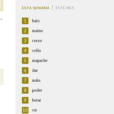
ESTA SEMANA
ESTE MES
va
1
baio
2
maino
3
cerzo
4
cello
5
mapache
6
dar
7
máis
8
poder
9
botar
10
vir