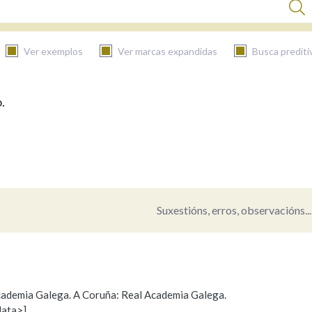
Ver exemplos
Ver marcas expandidas
Busca prediti
.
BUSCAR NO CONTIDO
Nas definicións
Nos exemplos
Suxestións, erros, observacións...
Na fraseoloxía
 Academia Galega. A Coruña: Real Academia Galega.
data>]