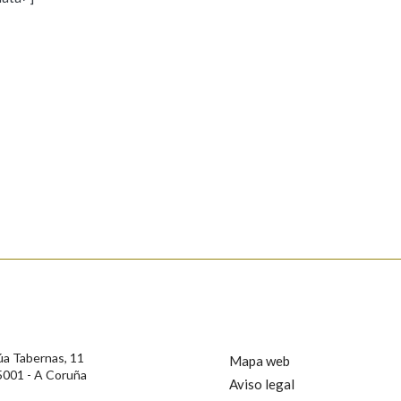
s
Pertence a
AXUDA NA BUSCA
LIMPAR
BUSCA
rotección de Datos de Carácter Persoal, a Real Academia Galega informa a
, así como calquera outra información de carácter persoal, que estes datos
confidencial e incorporados aos seus ficheiros informáticos. Así mesmo, os
ificación, oposición e cancelación dos seus datos poñéndose en contacto
úa Tabernas, 11
Mapa web
5001 - A Coruña
Aviso legal
privacidade