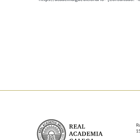
Nome
Apelido
Marcas gramaticais
Enderezo electrónico
Comentario
En cumprimento da normativa vixente en materia de P
aqueles usuarios que faciliten o seu correo electrónico
serán obxecto de tratamento automatizado de carácter 
Real Academia Galega
usuarios poderán exercer o seu dereito de acceso, rect
R
connosco.
1
Lin e acepto as condicións da política de 