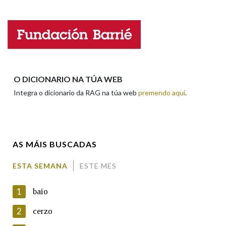
Falta unha voz
Nome
Apelidos
O DICIONARIO NA TÚA WEB
Integra o dicionario da RAG na túa web
premendo aquí
.
Enderezo electrónico
AS MÁIS BUSCADAS
Comentario
ESTA SEMANA
ESTE MES
1
baio
2
cerzo