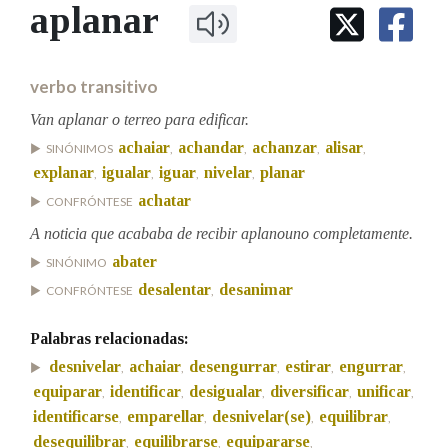
IDENTIDADE CORPORATIVA
aplanar
Facebook
Twitter
Youtube
Instagram
Bluesky
BUSCAR NOS LEMAS
FIGURAS HOMENAXEADAS
MARCIAL DEL ADALID
HISTORIA
Comeza por
CASA-MUSEO EMILIA PARDO
verbo transitivo
BAZÁN
60 ANOS DLG
PRIMAVERA DAS LETRAS
Van aplanar o terreo para edificar.
Remata por
achaiar
achandar
achanzar
alisar
PORTAL DAS PALABRAS
SINÓNIMOS
,
,
,
,
explanar
igualar
iguar
nivelar
planar
,
,
,
,
achatar
CONFRÓNTESE
Contén
A noticia que acababa de recibir aplanouno completamente.
abater
SINÓNIMO
desalentar
desanimar
CONFRÓNTESE
,
BUSCAR NO CONTIDO
Palabras relacionadas:
Nas definicións
desnivelar
achaiar
desengurrar
estirar
engurrar
,
,
,
,
,
equiparar
identificar
desigualar
diversificar
unificar
,
,
,
,
,
identificarse
emparellar
desnivelar(se)
equilibrar
,
,
,
,
Nos exemplos
desequilibrar
equilibrarse
equipararse
,
,
,