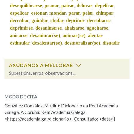
desequilibrarse
pranar
pairar
deluvar
depelicar
,
,
,
,
,
espelicar
estonar
mondar
parar
pelar
chimpar
,
,
,
,
,
,
Na fraseoloxía
derrubar
guindar
chafar
deprimir
derrubarse
,
,
,
,
,
deprimirse
desanimarse
abaixarse
agacharse
,
,
,
,
anicarse
desanimar(se)
animar(se)
alentar
,
,
,
,
estimular
desalentar(se)
desmoralizar(se)
disuadir
OUTRAS OPCIÓNS DE BUSCA
,
,
,
Marcas gramaticais
AXÚDANOS A MELLORAR
Suxestións, erros, observacións...
Pertence a
aplanar
SOBRE A PALABRA:
MODO DE CITA
ESCOLLE UNHA OPCIÓN:
LIMPAR
BUSCA
González González, M. (dir.): Dicionario da Real Academia
Galega. A Coruña: Real Academia Galega.
Observación
Hai un erro na palabra
<https://academia.gal/dicionario> [Consultado: <data>]
Propoño mellorar a definición
Actualización