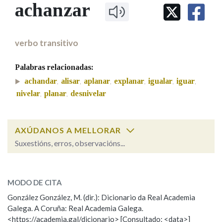
IDENTIDADE CORPORATIVA
achanzar
Facebook
Twitter
Youtube
Instagram
Bluesky
BUSCAR NOS LEMAS
FIGURAS HOMENAXEADAS
MARCIAL DEL ADALID
HISTORIA
Comeza por
CASA-MUSEO EMILIA PARDO
verbo transitivo
BAZÁN
60 ANOS DLG
PRIMAVERA DAS LETRAS
Palabras relacionadas:
Remata por
PORTAL DAS PALABRAS
achandar
alisar
aplanar
explanar
igualar
iguar
,
,
,
,
,
,
nivelar
planar
desnivelar
,
,
Contén
AXÚDANOS A MELLORAR
Suxestións, erros, observacións...
BUSCAR NO CONTIDO
achanzar
SOBRE A PALABRA:
Nas definicións
MODO DE CITA
ESCOLLE UNHA OPCIÓN:
González González, M. (dir.): Dicionario da Real Academia
Galega. A Coruña: Real Academia Galega.
Observación
Hai un erro na palabra
Nos exemplos
<https://academia.gal/dicionario> [Consultado: <data>]