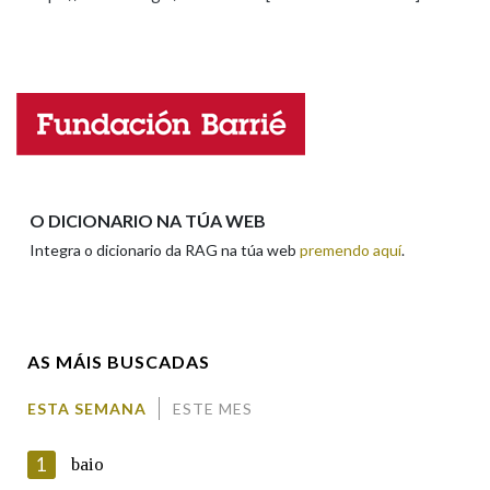
Propoño mellorar a definición
Actualización
Falta unha voz
Na fraseoloxía
Nome
OUTRAS OPCIÓNS DE BUSCA
Marcas gramaticais
Apelidos
O DICIONARIO NA TÚA WEB
Integra o dicionario da RAG na túa web
premendo aquí
.
Pertence a
Enderezo electrónico
AS MÁIS BUSCADAS
LIMPAR
BUSCA
Comentario
ESTA SEMANA
ESTE MES
1
baio