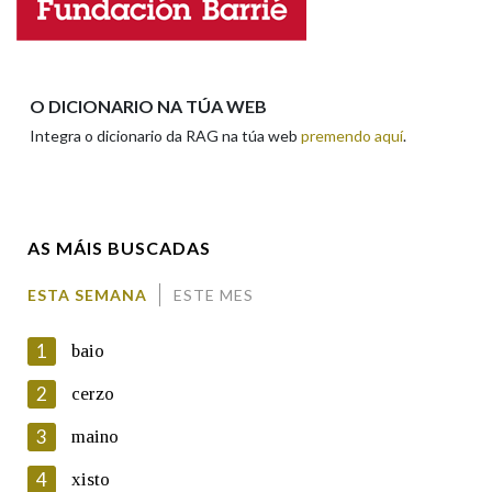
Apelidos
O DICIONARIO NA TÚA WEB
Integra o dicionario da RAG na túa web
premendo aquí
.
Enderezo electrónico
AS MÁIS BUSCADAS
Comentario
ESTA SEMANA
ESTE MES
1
baio
2
cerzo
3
maino
En cumprimento da normativa vixente en materia de
Protección de Datos de Carácter Persoal, a Real Academia
4
xisto
Galega informa a aqueles usuarios que faciliten o seu correo