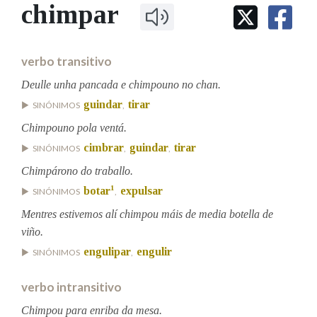
IDENTIDADE CORPORATIVA
chimpar
Facebook
Twitter
Youtube
Instagram
Bluesky
BUSCAR NOS LEMAS
FIGURAS HOMENAXEADAS
MARCIAL DEL ADALID
HISTORIA
Comeza por
CASA-MUSEO EMILIA PARDO
verbo transitivo
BAZÁN
60 ANOS DLG
PRIMAVERA DAS LETRAS
Deulle unha pancada e chimpouno no chan.
Remata por
guindar
tirar
PORTAL DAS PALABRAS
SINÓNIMOS
,
Chimpouno pola ventá.
cimbrar
guindar
tirar
SINÓNIMOS
,
,
Contén
Chimpárono do traballo.
1
botar
expulsar
SINÓNIMOS
,
Mentres estivemos alí chimpou máis de media botella de
BUSCAR NO CONTIDO
viño.
Nas definicións
engulipar
engulir
SINÓNIMOS
,
verbo intransitivo
Nos exemplos
Chimpou para enriba da mesa.