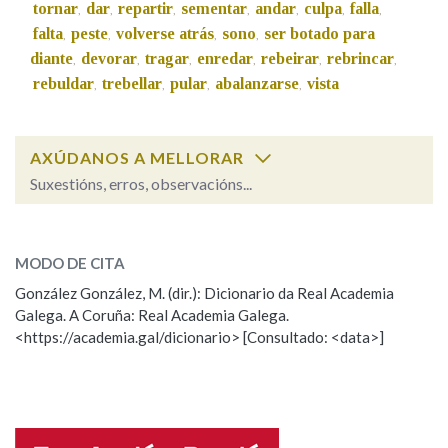
tornar
dar
repartir
sementar
andar
culpa
falla
,
,
,
,
,
,
,
falta
peste
volverse atrás
sono
ser botado para
,
,
,
,
diante
devorar
tragar
enredar
rebeirar
rebrincar
,
,
,
,
,
,
rebuldar
trebellar
pular
abalanzarse
vista
,
,
,
,
AXÚDANOS A MELLORAR
Suxestións, erros, observacións...
chimpar
SOBRE A PALABRA:
MODO DE CITA
ESCOLLE UNHA OPCIÓN:
González González, M. (dir.): Dicionario da Real Academia
Galega. A Coruña: Real Academia Galega.
Observación
Hai un erro na palabra
<https://academia.gal/dicionario> [Consultado: <data>]
Propoño mellorar a definición
Actualización
Falta unha voz
Nome