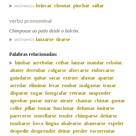
brincar
choutar
pinchar
saltar
SINÓNIMOS
,
,
,
Na fraseoloxía
verbo pronominal
Chimpouse ao patio desde o balcón.
lanzarse
tirarse
SINÓNIMOS
,
OUTRAS OPCIÓNS DE BUSCA
Palabras relacionadas:
Marcas gramaticais
bimbar
arrebolar
ceibar
lanzar
mandar
rebolar
,
,
,
,
,
,
abater
derrubar
colgarse
aforcarse
enforcarse
,
,
,
,
,
guindarse
quitar
sacar
extraer
afastar
apartar
,
,
,
,
,
,
Pertence a
arredar
eliminar
levar
roubar
malgastar
trazar
,
,
,
,
,
,
disparar
xogar
fotografar
retratar
suspender
,
,
,
,
,
aprobar
puxar
turrar
atraer
chamar
chistar
gustar
,
,
,
,
,
,
,
LIMPAR
BUSCA
coller
pillar
tomar
funcionar
defumar
imitarse
,
,
,
,
,
,
parecerse
semellarse
tender
chimparse
deitarse
,
,
,
,
,
tombarse
boca
lingua
abalearse
abanearse
expeler
,
,
,
,
,
,
despedir
desprender
deitar
perder
escorrentar
,
,
,
,
,