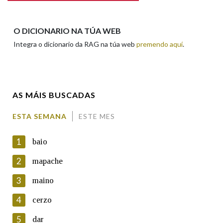
Apelidos
O DICIONARIO NA TÚA WEB
Integra o dicionario da RAG na túa web
premendo aquí
.
Enderezo electrónico
AS MÁIS BUSCADAS
Comentario
ESTA SEMANA
ESTE MES
1
baio
2
mapache
3
maino
En cumprimento da normativa vixente en materia de
Protección de Datos de Carácter Persoal, a Real Academia
4
cerzo
Galega informa a aqueles usuarios que faciliten o seu correo
electrónico, así como calquera outra información de carácter
5
dar