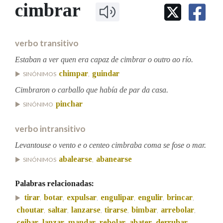
IDENTIDADE CORPORATIVA
cimbrar
Facebook
Twitter
Youtube
Instagram
Bluesky
BUSCAR NOS LEMAS
FIGURAS HOMENAXEADAS
MARCIAL DEL ADALID
HISTORIA
Comeza por
CASA-MUSEO EMILIA PARDO
verbo transitivo
BAZÁN
60 ANOS DLG
PRIMAVERA DAS LETRAS
Estaban a ver quen era capaz de cimbrar o outro ao río.
Remata por
chimpar
guindar
PORTAL DAS PALABRAS
SINÓNIMOS
,
Cimbraron o carballo que había de par da casa.
pinchar
SINÓNIMO
Contén
verbo intransitivo
Levantouse o vento e o centeo cimbraba coma se fose o mar.
BUSCAR NO CONTIDO
abalearse
abanearse
SINÓNIMOS
,
Nas definicións
Palabras relacionadas:
tirar
botar
expulsar
engulipar
engulir
brincar
,
,
,
,
,
,
choutar
saltar
lanzarse
tirarse
bimbar
arrebolar
,
,
,
,
,
,
Nos exemplos
ceibar
lanzar
mandar
rebolar
abater
derrubar
,
,
,
,
,
,