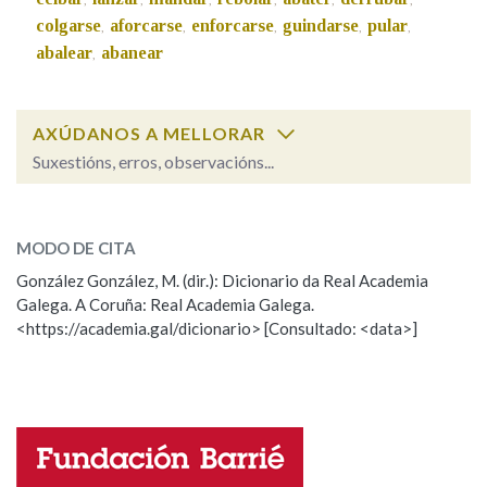
colgarse
aforcarse
enforcarse
guindarse
pular
,
,
,
,
,
abalear
abanear
,
Na fraseoloxía
AXÚDANOS A MELLORAR
OUTRAS OPCIÓNS DE BUSCA
Suxestións, erros, observacións...
Marcas gramaticais
cimbrar
SOBRE A PALABRA:
MODO DE CITA
ESCOLLE UNHA OPCIÓN:
González González, M. (dir.): Dicionario da Real Academia
Pertence a
Galega. A Coruña: Real Academia Galega.
Observación
Hai un erro na palabra
<https://academia.gal/dicionario> [Consultado: <data>]
Propoño mellorar a definición
Actualización
LIMPAR
BUSCA
Falta unha voz
Nome