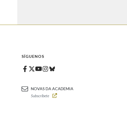
SÍGUENOS
Facebook
Twitter
Instagram
Bluesky
Youtube
NOVAS DA ACADEMIA
Subscríbete