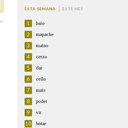
ESTA SEMANA
ESTE MES
va
1
baio
2
mapache
3
maino
4
cerzo
5
dar
6
cello
7
mais
8
poder
9
vir
10
botar