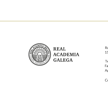
Nome
Apelido
Enderezo electrónico
Real Academia Galega
R
Comentario
1
T
F
A
C
En cumprimento da normativa vixente en materia de P
aqueles usuarios que faciliten o seu correo electrónico
serán obxecto de tratamento automatizado de carácter 
usuarios poderán exercer o seu dereito de acceso, rect
connosco.