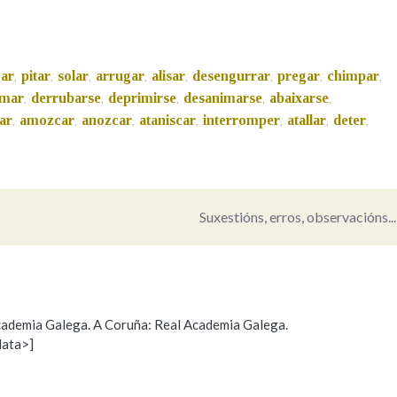
Pertence a
ar
pitar
solar
arrugar
alisar
desengurrar
pregar
chimpar
,
,
,
,
,
,
,
,
imar
derrubarse
deprimirse
desanimarse
abaixarse
,
,
,
,
,
ar
amozcar
anozcar
ataniscar
interromper
atallar
deter
,
,
,
,
,
,
,
AXUDA NA BUSCA
LIMPAR
BUSCA
Suxestións, erros, observacións...
 Academia Galega. A Coruña: Real Academia Galega.
data>]
Propoño mellorar a definición
Actualización