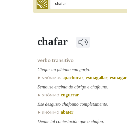
Termo a buscar
chafar
BUSCAR NOS LEMAS
Comeza por
verbo transitivo
Chafar un plátano cun garfo.
apachocar
esmagallar
esmagar
SINÓNIMOS
,
,
Remata por
Sentouse encima do abrigo e chafouno.
engurrar
SINÓNIMO
Contén
Ese desgusto chafouno completamente.
abater
SINÓNIMO
Deulle tal contestación que o chafou.
OUTRAS OPCIÓNS DE BUSCA