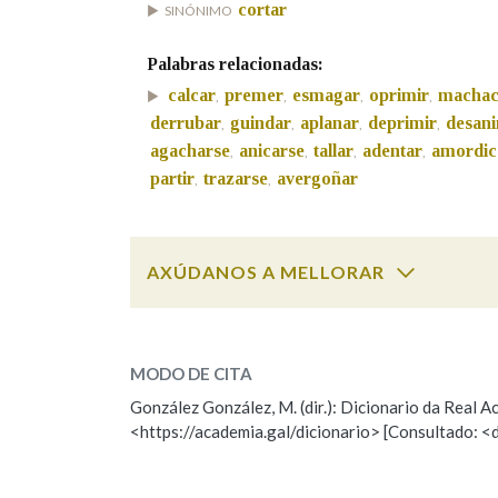
cortar
SINÓNIMO
Marcas gramaticais
Palabras relacionadas:
calcar
premer
esmagar
oprimir
machac
,
,
,
,
derrubar
guindar
aplanar
deprimir
desan
,
,
,
,
agacharse
anicarse
tallar
adentar
amordic
,
,
,
,
partir
trazarse
avergoñar
,
,
AXÚDANOS A MELLORAR
chafar
SOBRE A PALABRA:
MODO DE CITA
ESCOLLE UNHA OPCIÓN:
González González, M. (dir.): Dicionario da Real
<https://academia.gal/dicionario> [Consultado: <
Observación
Hai un erro na palabra
Falta unha voz