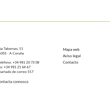
s
úa Tabernas, 11
Mapa web
5001 - A Coruña
Aviso legal
Contacto
eléfono: +34 981 20 73 08
ax: +34 981 21 64 67
partado de correo 557
ontacta connosco
rotección de Datos de Carácter Persoal, a Real Academia Galega informa a
, así como calquera outra información de carácter persoal, que estes datos
confidencial e incorporados aos seus ficheiros informáticos. Así mesmo, os
ificación, oposición e cancelación dos seus datos poñéndose en contacto