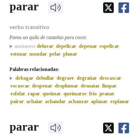
IDENTIDADE CORPORATIVA
parar
Facebook
Twitter
Youtube
Instagram
Bluesky
BUSCAR NOS LEMAS
FIGURAS HOMENAXEADAS
MARCIAL DEL ADALID
HISTORIA
Comeza por
CASA-MUSEO EMILIA PARDO
verbo transitivo
BAZÁN
60 ANOS DLG
PRIMAVERA DAS LETRAS
Parou un quilo de castañas para cocer.
Remata por
deluvar
depelicar
depenar
espelicar
PORTAL DAS PALABRAS
SINÓNIMOS
,
,
,
,
estonar
mondar
pelar
planar
,
,
,
Contén
Palabras relacionadas:
debagar
debullar
degraer
degrañar
descascar
,
,
,
,
,
escascar
despenar
desplumar
desnatar
limpar
,
,
,
,
,
esfolar
rapar
queimar
queimarse
frío
pranar
,
,
,
,
,
,
BUSCAR NO CONTIDO
pairar
achaiar
achandar
achanzar
aplanar
explanar
,
,
,
,
,
Nas definicións
parar
Nos exemplos