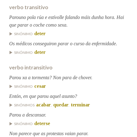
verbo transitivo
Na fraseoloxía
Parouno pola rúa e estívolle falando máis dunha hora. Hai
que parar o coche como sexa.
deter
SINÓNIMO
Os médicos conseguiron parar o curso da enfermidade.
OUTRAS OPCIÓNS DE BUSCA
deter
SINÓNIMO
Marcas gramaticais
verbo intransitivo
Parou xa a tormenta? Non para de chover.
Pertence a
cesar
SINÓNIMO
Entón, en que parou aquel asunto?
acabar
quedar
terminar
SINÓNIMOS
,
,
LIMPAR
BUSCA
Parou a descansar.
deterse
SINÓNIMO
Non parece que as protestas vaian parar.