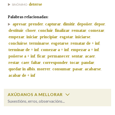
deterse
SINÓNIMO
Palabras relacionadas:
apresar
prender
capturar
dimitir
depoñer
depor
,
,
,
,
,
,
destituír
choer
concluír
finalizar
rematar
comezar
,
,
,
,
,
,
empezar
iniciar
principiar
esgotar
iniciarse
,
,
,
,
,
concluírse
terminarse
esgotarse
rematar de + inf
,
,
,
,
terminar de + inf
comezar a + inf
empezar a + inf
,
,
,
poñerse a + inf
ficar
permanecer
sentar
acaer
,
,
,
,
,
restar
caer
faltar
corresponder
tocar
pandar
,
,
,
,
,
,
quedar in albis
morrer
consumar
pasar
acabarse
,
,
,
,
,
acabar de + inf
AXÚDANOS A MELLORAR
Suxestións, erros, observacións...
Cal é a palabra?