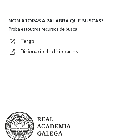
privacidade
Introduce o código que aparece na imaxe:
NON ATOPAS A PALABRA QUE BUSCAS?
Proba estoutros recursos de busca
Tergal
Dicionario de dicionarios
Texto de verificación
Enviar
Real Academia Galega