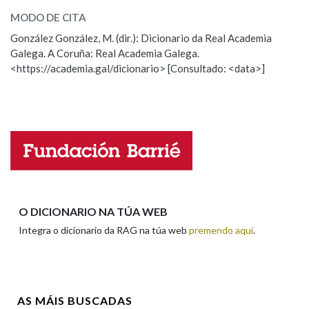
parar
(un froito)
MODO DE CITA
González González, M. (dir.): Dicionario da Real Academia
parar
(deter)
Galega. A Coruña: Real Academia Galega.
<https://academia.gal/dicionario> [Consultado: <data>]
ESCOLLE UNHA OPCIÓN:
Observación
Hai un erro na palabra
Propoño mellorar a definición
Actualización
Falta unha voz
Nome
O DICIONARIO NA TÚA WEB
Integra o dicionario da RAG na túa web
premendo aquí
.
Apelidos
AS MÁIS BUSCADAS