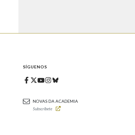
SÍGUENOS
Facebook
Twitter
Instagram
Bluesky
Youtube
NOVAS DA ACADEMIA
Subscríbete