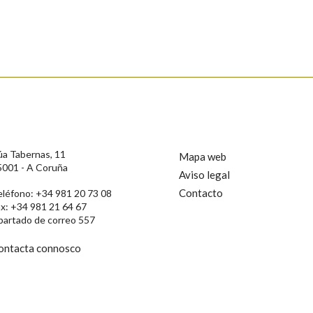
s
úa Tabernas, 11
Mapa web
5001 - A Coruña
Aviso legal
Contacto
eléfono: +34 981 20 73 08
ax: +34 981 21 64 67
partado de correo 557
ontacta connosco
rotección de Datos de Carácter Persoal, a Real Academia Galega informa a
, así como calquera outra información de carácter persoal, que estes datos
confidencial e incorporados aos seus ficheiros informáticos. Así mesmo, os
ificación, oposición e cancelación dos seus datos poñéndose en contacto