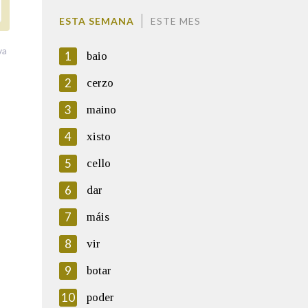
ESTA SEMANA
ESTE MES
va
1
baio
2
cerzo
3
maino
4
xisto
5
cello
6
dar
7
máis
8
vir
9
botar
10
poder