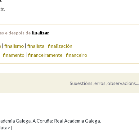
te.
Pertence a
es e despois de
finalizar
AXUDA NA BUSCA
LIMPAR
BUSCA
e
finalismo
finalista
finalización
finamento
financeiramente
financeiro
Suxestións, erros, observacións...
 Academia Galega. A Coruña: Real Academia Galega.
data>]
Propoño mellorar a definición
Actualización