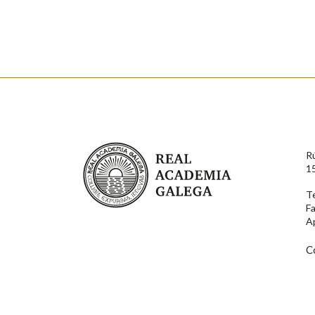
Nome
Apelido
Enderezo electrónico
Real Academia Galega
R
Comentario
1
T
F
A
C
En cumprimento da normativa vixente en materia de P
aqueles usuarios que faciliten o seu correo electrónico
serán obxecto de tratamento automatizado de carácter 
usuarios poderán exercer o seu dereito de acceso, rect