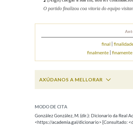
2
O partido finalizou coa vitoria do equipo visitan
Marcas gramaticais
Ant
final
finalidad
finalmente
finamente
AXÚDANOS A MELLORAR
finalizar
SOBRE A PALABRA:
MODO DE CITA
ESCOLLE UNHA OPCIÓN:
González González, M. (dir.): Dicionario da Real
<https://academia.gal/dicionario> [Consultado: <
Observación
Hai un erro na palabra
Falta unha voz