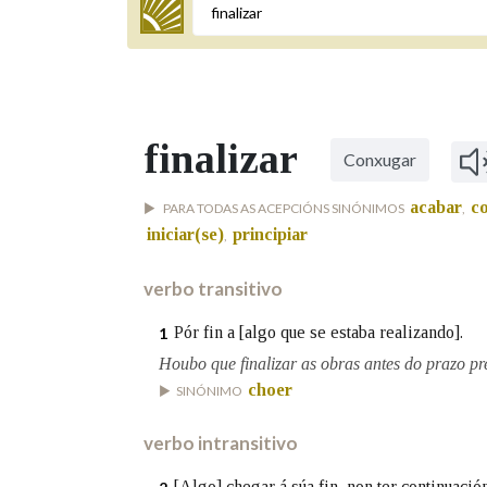
Termo a buscar
finalizar
Conxugar
BUSCAR NOS LEMAS
acabar
co
PARA TODAS AS ACEPCIÓNS SINÓNIMOS
,
Comeza por
iniciar(se)
principiar
,
verbo transitivo
Remata por
Pór fin a [algo que se estaba realizando].
1
Houbo que finalizar as obras antes do prazo pre
choer
Contén
SINÓNIMO
verbo intransitivo
OUTRAS OPCIÓNS DE BUSCA
[Algo] chegar á súa fin, non ter continuación