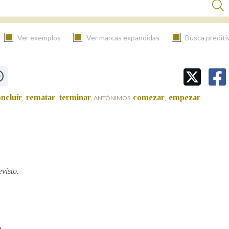
Ver exemplos
Ver marcas expandidas
Busca prediti
BUSCAR NO CONTIDO
ncluír
rematar
terminar
comezar
empezar
,
,
, ANTÓNIMOS
,
,
Nas definicións
Nos exemplos
visto.
Na fraseoloxía
.