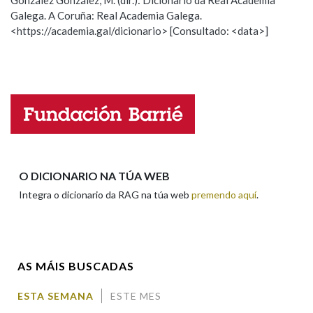
González González, M. (dir.): Dicionario da Real Academia
Galega. A Coruña: Real Academia Galega.
Observación
Hai un erro na palabra
<https://academia.gal/dicionario> [Consultado: <data>]
Na fraseoloxía
Propoño mellorar a definición
Actualización
Falta unha voz
OUTRAS OPCIÓNS DE BUSCA
Nome
Marcas gramaticais
Apelidos
O DICIONARIO NA TÚA WEB
Pertence a
Integra o dicionario da RAG na túa web
premendo aquí
.
Enderezo electrónico
LIMPAR
BUSCA
AS MÁIS BUSCADAS
Comentario
ESTA SEMANA
ESTE MES