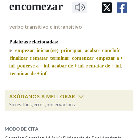
IDENTIDADE CORPORATIVA
encomezar
Facebook
Twitter
Youtube
Instagram
Bluesky
BUSCAR NOS LEMAS
FIGURAS HOMENAXEADAS
MARCIAL DEL ADALID
HISTORIA
Comeza por
CASA-MUSEO EMILIA PARDO
verbo transitivo e intransitivo
BAZÁN
60 ANOS DLG
PRIMAVERA DAS LETRAS
Palabras relacionadas:
Remata por
PORTAL DAS PALABRAS
empezar
iniciar(se)
principiar
acabar
concluír
,
,
,
,
,
finalizar
rematar
terminar
comenzar
empezar a +
,
,
,
,
inf
poñerse a + inf
acabar de + inf
rematar de + inf
,
,
,
,
Contén
terminar de + inf
BUSCAR NO CONTIDO
AXÚDANOS A MELLORAR
Suxestións, erros, observacións...
Nas definicións
encomezar
SOBRE A PALABRA:
MODO DE CITA
ESCOLLE UNHA OPCIÓN:
Nos exemplos