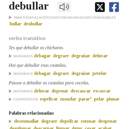
IDENTIDADE CORPORATIVA
debullar
Facebook
Twitter
Youtube
Instagram
Bluesky
BUSCAR NOS LEMAS
FIGURAS HOMENAXEADAS
MARCIAL DEL ADALID
HISTORIA
PARA TODAS AS ACEPCIÓNS FORMAS MENOS RECOMENDABLES:
Comeza por
CASA-MUSEO EMILIA PARDO
bullar
desbullar
,
BAZÁN
60 ANOS DLG
PRIMAVERA DAS LETRAS
verbo transitivo
Remata por
PORTAL DAS PALABRAS
Tes que debullar os chícharos.
debagar
degraer
degrañar
deluvar
SINÓNIMOS
,
,
,
Contén
Hai que debullar esas castañas.
debagar
degraer
degrañar
petelar
SINÓNIMOS
,
,
,
Púxose a debullar as castañas para cocelas.
BUSCAR NO CONTIDO
deluvar
depenar
descascar
escascar
SINÓNIMOS
,
,
,
2
espelicar
mondar
parar
pelar
planar
CONFRÓNTESE
,
,
,
,
Nas definicións
Palabras relacionadas:
desenmallar
degraer
depelicar
estonar
despenar
,
,
,
,
,
Nos exemplos
desplumar
descarnar
limpar
deter
cesar
acabar
,
,
,
,
,
,