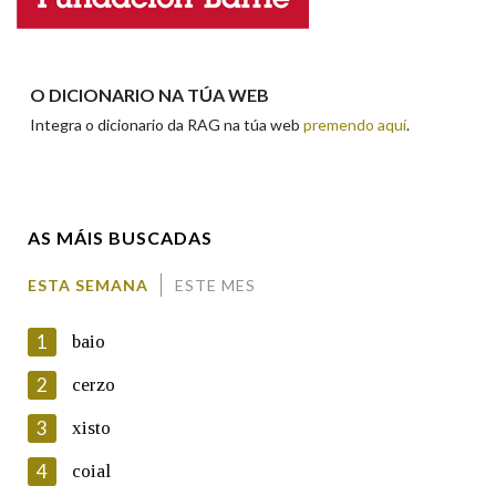
Apelidos
O DICIONARIO NA TÚA WEB
Integra o dicionario da RAG na túa web
premendo aquí
.
Enderezo electrónico
AS MÁIS BUSCADAS
Comentario
ESTA SEMANA
ESTE MES
1
baio
2
cerzo
3
xisto
En cumprimento da normativa vixente en materia de
Protección de Datos de Carácter Persoal, a Real Academia
4
coial
Galega informa a aqueles usuarios que faciliten o seu correo