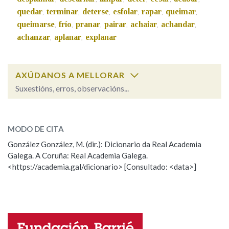
quedar
terminar
deterse
esfolar
rapar
queimar
,
,
,
,
,
,
queimarse
frío
pranar
pairar
achaiar
achandar
,
,
,
,
,
,
Na fraseoloxía
achanzar
aplanar
explanar
,
,
OUTRAS OPCIÓNS DE BUSCA
AXÚDANOS A MELLORAR
Suxestións, erros, observacións...
Marcas gramaticais
debullar
SOBRE A PALABRA:
MODO DE CITA
ESCOLLE UNHA OPCIÓN:
Pertence a
González González, M. (dir.): Dicionario da Real Academia
Galega. A Coruña: Real Academia Galega.
Observación
Hai un erro na palabra
<https://academia.gal/dicionario> [Consultado: <data>]
Propoño mellorar a definición
Actualización
LIMPAR
BUSCA
Falta unha voz
Nome