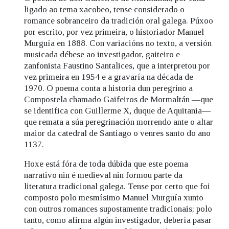
ligado ao tema xacobeo, tense considerado o
romance sobranceiro da tradición oral galega. Púxoo
por escrito, por vez primeira, o historiador Manuel
Murguía en 1888. Con variacións no texto, a versión
musicada débese ao investigador, gaiteiro e
zanfonista Faustino Santalices, que a interpretou por
vez primeira en 1954 e a gravaría na década de
1970. O poema conta a historia dun peregrino a
Compostela chamado Gaifeiros de Mormaltán —que
se identifica con Guillerme X, duque de Aquitania—
que remata a súa peregrinación morrendo ante o altar
maior da catedral de Santiago o venres santo do ano
1137.
Hoxe está fóra de toda dúbida que este poema
narrativo nin é medieval nin formou parte da
literatura tradicional galega. Tense por certo que foi
composto polo mesmísimo Manuel Murguía xunto
con outros romances supostamente tradicionais; polo
tanto, como afirma algún investigador, debería pasar