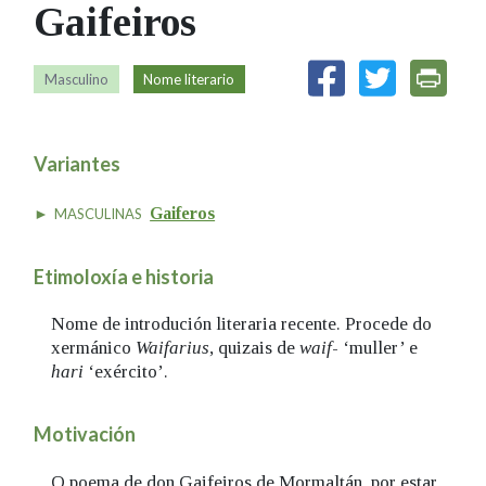
Gaifeiros
IDENTIDADE CORPORATIVA
Facebook
Twitter
Youtube
Instagram
Bluesky
FIGURAS HOMENAXEADAS
MARCIAL DEL ADALID
HISTORIA
CASA-MUSEO EMILIA PARDO
Masculino
Nome literario
BAZÁN
60 ANOS DLG
PRIMAVERA DAS LETRAS
Variantes
PORTAL DAS PALABRAS
Gaiferos
MASCULINAS
Etimoloxía e historia
Nome de introdución literaria recente. Procede do
xermánico
Waifarius
, quizais de
waif
- ‘muller’ e
hari
‘exército’.
Motivación
O poema de don Gaifeiros de Mormaltán, por estar