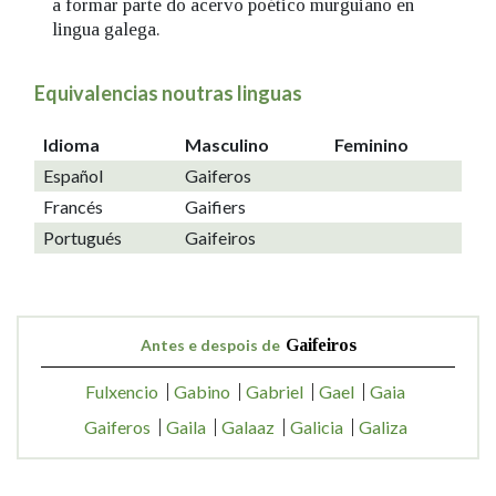
a formar parte do acervo poético murguiano en
lingua galega.
Equivalencias noutras linguas
Idioma
Masculino
Feminino
Español
Gaiferos
Francés
Gaifiers
Portugués
Gaifeiros
Antes e despois de
Gaifeiros
Fulxencio
Gabino
Gabriel
Gael
Gaia
Gaiferos
Gaila
Galaaz
Galicia
Galiza