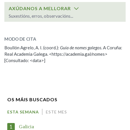
AXÚDANOS A MELLORAR
Suxestións, erros, observacións...
SOBRE O NOME:
Gaifeiros
MODO DE CITA
Boullón Agrelo, A. I. (coord.):
Guía de nomes galegos
. A Coruña:
ESCOLLE UNHA OPCIÓN:
Real Academia Galega. <https://academia.gal/nomes>
[Consultado: <data>]
Observación
Propoño mellorar a definición
Nome
OS MÁIS BUSCADOS
Apelidos
ESTA SEMANA
ESTE MES
1
Galicia
Enderezo electrónico