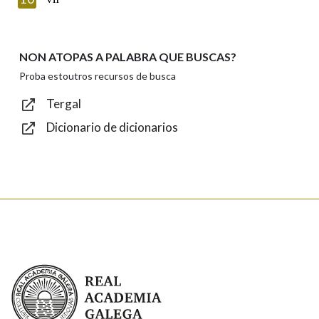
NON ATOPAS A PALABRA QUE BUSCAS?
Texto de verificación
Proba estoutros recursos de busca
Tergal
Dicionario de dicionarios
Enviar
Real Academia Galega