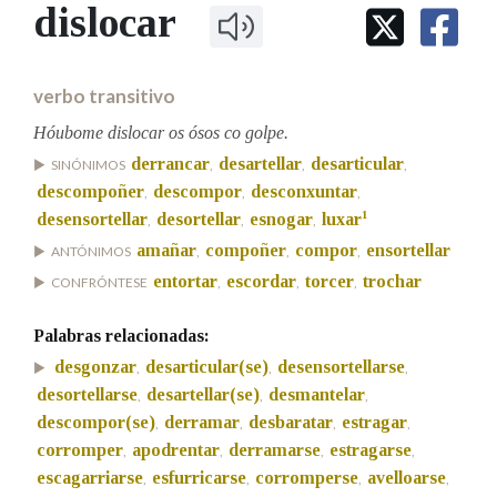
IDENTIDADE CORPORATIVA
dislocar
Facebook
Twitter
Youtube
Instagram
Bluesky
BUSCAR NOS LEMAS
FIGURAS HOMENAXEADAS
MARCIAL DEL ADALID
HISTORIA
Comeza por
CASA-MUSEO EMILIA PARDO
verbo transitivo
BAZÁN
60 ANOS DLG
PRIMAVERA DAS LETRAS
Hóubome dislocar os ósos co golpe.
Remata por
derrancar
desartellar
desarticular
PORTAL DAS PALABRAS
SINÓNIMOS
,
,
,
descompoñer
descompor
desconxuntar
,
,
,
1
desensortellar
desortellar
esnogar
luxar
,
,
,
Contén
amañar
compoñer
compor
ensortellar
ANTÓNIMOS
,
,
,
entortar
escordar
torcer
trochar
CONFRÓNTESE
,
,
,
Palabras relacionadas:
BUSCAR NO CONTIDO
desgonzar
desarticular(se)
desensortellarse
,
,
,
Nas definicións
desortellarse
desartellar(se)
desmantelar
,
,
,
descompor(se)
derramar
desbaratar
estragar
,
,
,
,
corromper
apodrentar
derramarse
estragarse
,
,
,
,
Nos exemplos
escagarriarse
esfurricarse
corromperse
avelloarse
,
,
,
,