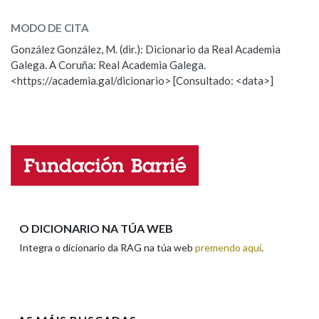
dislocar
SOBRE A PALABRA:
MODO DE CITA
ESCOLLE UNHA OPCIÓN:
González González, M. (dir.): Dicionario da Real Academia
Galega. A Coruña: Real Academia Galega.
Observación
Hai un erro na palabra
<https://academia.gal/dicionario> [Consultado: <data>]
Propoño mellorar a definición
Actualización
Falta unha voz
Nome
Apelidos
O DICIONARIO NA TÚA WEB
Integra o dicionario da RAG na túa web
premendo aquí
.
Enderezo electrónico