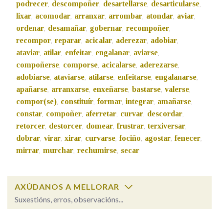
podrecer
descompoñer
desartellarse
desarticularse
,
,
,
,
lixar
acomodar
arranxar
arrombar
atondar
aviar
,
,
,
,
,
,
Na fraseoloxía
ordenar
desamañar
gobernar
recompoñer
,
,
,
,
recompor
reparar
acicalar
aderezar
adobiar
,
,
,
,
,
ataviar
atilar
enfeitar
engalanar
aviarse
,
,
,
,
,
compoñerse
comporse
acicalarse
aderezarse
,
,
,
,
OUTRAS OPCIÓNS DE BUSCA
adobiarse
ataviarse
atilarse
enfeitarse
engalanarse
,
,
,
,
,
apañarse
arranxarse
enxeñarse
bastarse
valerse
,
,
,
,
,
Marcas gramaticais
compor(se)
constituír
formar
integrar
amañarse
,
,
,
,
,
constar
compoñer
aferretar
curvar
descordar
,
,
,
,
,
retorcer
destorcer
domear
frustrar
terxiversar
,
,
,
,
,
Pertence a
dobrar
virar
xirar
curvarse
fociño
agostar
fenecer
,
,
,
,
,
,
,
mirrar
murchar
rechumirse
secar
,
,
,
LIMPAR
BUSCA
AXÚDANOS A MELLORAR
Suxestións, erros, observacións...