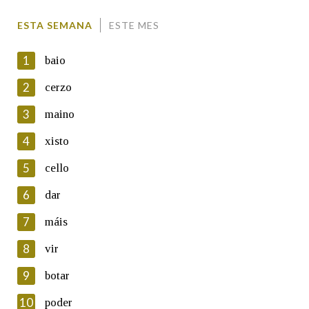
Comentario
ESTA SEMANA
ESTE MES
1
baio
2
cerzo
3
maino
En cumprimento da normativa vixente en materia de
Protección de Datos de Carácter Persoal, a Real Academia
4
xisto
Galega informa a aqueles usuarios que faciliten o seu correo
electrónico, así como calquera outra información de carácter
5
cello
persoal, que estes datos serán obxecto de tratamento
automatizado de carácter confidencial e incorporados aos seus
6
dar
ficheiros informáticos. Así mesmo, os usuarios poderán exercer o
seu dereito de acceso, rectificación, oposición e cancelación dos
7
máis
seus datos poñéndose en contacto connosco.
8
vir
Lin e acepto as condicións da política de
privacidade
9
botar
Introduce o código que aparece na imaxe:
10
poder