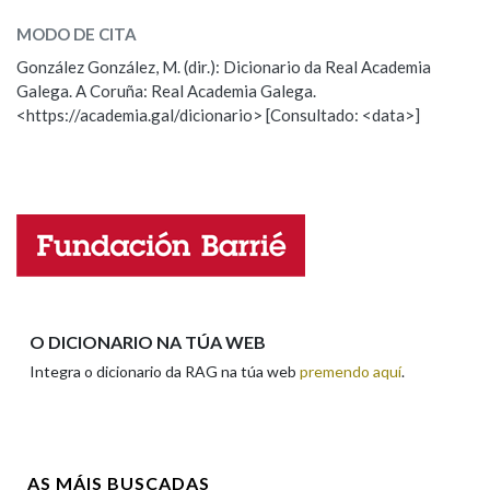
MODO DE CITA
ESCOLLE UNHA OPCIÓN:
Na fraseoloxía
González González, M. (dir.): Dicionario da Real Academia
Galega. A Coruña: Real Academia Galega.
Observación
Hai un erro na palabra
<https://academia.gal/dicionario> [Consultado: <data>]
Propoño mellorar a definición
Actualización
OUTRAS OPCIÓNS DE BUSCA
Falta unha voz
Marcas gramaticais
Nome
Pertence a
Apelidos
O DICIONARIO NA TÚA WEB
Integra o dicionario da RAG na túa web
premendo aquí
.
LIMPAR
BUSCA
Enderezo electrónico
AS MÁIS BUSCADAS