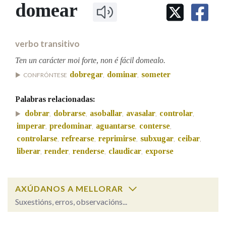
IDENTIDADE CORPORATIVA
domear
Facebook
Twitter
Youtube
Instagram
Bluesky
BUSCAR NOS LEMAS
FIGURAS HOMENAXEADAS
MARCIAL DEL ADALID
HISTORIA
Comeza por
CASA-MUSEO EMILIA PARDO
verbo transitivo
BAZÁN
60 ANOS DLG
PRIMAVERA DAS LETRAS
Ten un carácter moi forte, non é fácil domealo.
Remata por
dobregar
dominar
someter
PORTAL DAS PALABRAS
CONFRÓNTESE
,
,
Palabras relacionadas:
Contén
dobrar
dobrarse
asoballar
avasalar
controlar
,
,
,
,
,
imperar
predominar
aguantarse
conterse
,
,
,
,
controlarse
refrearse
reprimirse
subxugar
ceibar
,
,
,
,
,
liberar
render
renderse
claudicar
exporse
,
,
,
,
BUSCAR NO CONTIDO
Nas definicións
AXÚDANOS A MELLORAR
Suxestións, erros, observacións...
Nos exemplos
domear
SOBRE A PALABRA: