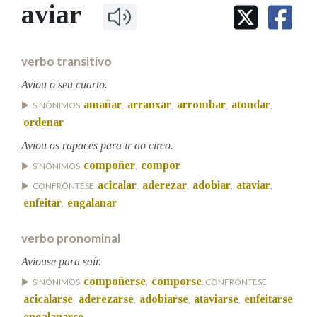
IDENTIDADE CORPORATIVA
aviar
Facebook
Twitter
Youtube
Instagram
Bluesky
BUSCAR NOS LEMAS
FIGURAS HOMENAXEADAS
MARCIAL DEL ADALID
HISTORIA
Comeza por
CASA-MUSEO EMILIA PARDO
verbo transitivo
BAZÁN
60 ANOS DLG
PRIMAVERA DAS LETRAS
Aviou o seu cuarto.
Remata por
amañar
arranxar
arrombar
atondar
PORTAL DAS PALABRAS
SINÓNIMOS
,
,
,
,
ordenar
Aviou os rapaces para ir ao circo.
Contén
compoñer
compor
SINÓNIMOS
,
acicalar
aderezar
adobiar
ataviar
CONFRÓNTESE
,
,
,
,
enfeitar
engalanar
,
BUSCAR NO CONTIDO
verbo pronominal
Nas definicións
Aviouse para saír.
compoñerse
comporse
SINÓNIMOS
,
, CONFRÓNTESE
acicalarse
aderezarse
adobiarse
ataviarse
enfeitarse
,
,
,
,
,
Nos exemplos
engalanarse