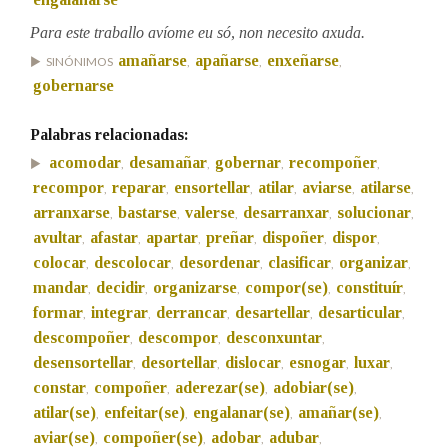
Para este traballo avíome eu só, non necesito axuda.
Na fraseoloxía
amañarse
apañarse
enxeñarse
SINÓNIMOS
,
,
,
gobernarse
Palabras relacionadas:
OUTRAS OPCIÓNS DE BUSCA
acomodar
desamañar
gobernar
recompoñer
,
,
,
,
Marcas gramaticais
recompor
reparar
ensortellar
atilar
aviarse
atilarse
,
,
,
,
,
,
arranxarse
bastarse
valerse
desarranxar
solucionar
,
,
,
,
,
avultar
afastar
apartar
preñar
dispoñer
dispor
,
,
,
,
,
,
colocar
descolocar
desordenar
clasificar
organizar
Pertence a
,
,
,
,
,
mandar
decidir
organizarse
compor(se)
constituír
,
,
,
,
,
formar
integrar
derrancar
desartellar
desarticular
,
,
,
,
,
descompoñer
descompor
desconxuntar
,
,
,
LIMPAR
BUSCA
desensortellar
desortellar
dislocar
esnogar
luxar
,
,
,
,
,
constar
compoñer
aderezar(se)
adobiar(se)
,
,
,
,
atilar(se)
enfeitar(se)
engalanar(se)
amañar(se)
,
,
,
,
aviar(se)
compoñer(se)
adobar
adubar
,
,
,
,