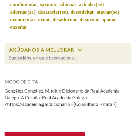
condimentar
sazonar
adornar
acicalar(se)
,
,
,
,
adornar(se)
desataviar(se)
desenfeitar
ataviar(se)
,
,
,
,
ornamentar
ornar
desadornar
desornar
apañar
,
,
,
,
,
enxeñar
AXÚDANOS A MELLORAR
Suxestións, erros, observacións...
aviar
SOBRE A PALABRA:
MODO DE CITA
ESCOLLE UNHA OPCIÓN:
González González, M. (dir.): Dicionario da Real Academia
Galega. A Coruña: Real Academia Galega.
Observación
Hai un erro na palabra
<https://academia.gal/dicionario> [Consultado: <data>]
Propoño mellorar a definición
Actualización
Falta unha voz