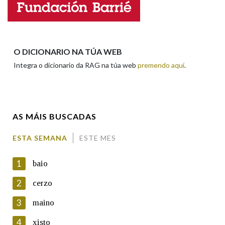
Nome
Apelidos
O DICIONARIO NA TÚA WEB
Integra o dicionario da RAG na túa web
premendo aquí
.
Enderezo electrónico
AS MÁIS BUSCADAS
Comentario
ESTA SEMANA
ESTE MES
1
baio
2
cerzo
3
maino
En cumprimento da normativa vixente en materia de
Protección de Datos de Carácter Persoal, a Real Academia
4
xisto