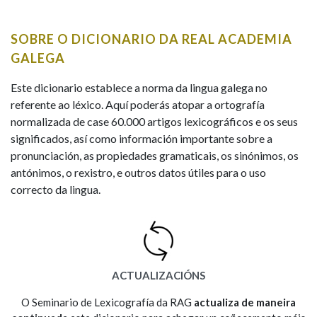
IDENTIDADE CORPORATIVA
Facebook
Twitter
Youtube
Instagram
Bluesky
BUSCAR NOS LEMAS
FIGURAS HOMENAXEADAS
MARCIAL DEL ADALID
SOBRE O DICIONARIO DA REAL ACADEMIA
HISTORIA
Comeza por
CASA-MUSEO EMILIA PARDO
GALEGA
BAZÁN
60 ANOS DLG
PRIMAVERA DAS LETRAS
Este dicionario establece a norma da lingua galega no
Remata por
referente ao léxico. Aquí poderás atopar a ortografía
PORTAL DAS PALABRAS
normalizada de case 60.000 artigos lexicográficos e os seus
significados, así como información importante sobre a
pronunciación, as propiedades gramaticais, os sinónimos, os
Contén
antónimos, o rexistro, e outros datos útiles para o uso
correcto da lingua.
BUSCAR NO CONTIDO
Nas definicións
ACTUALIZACIÓNS
Nos exemplos
O Seminario de Lexicografía da RAG
actualiza de maneira