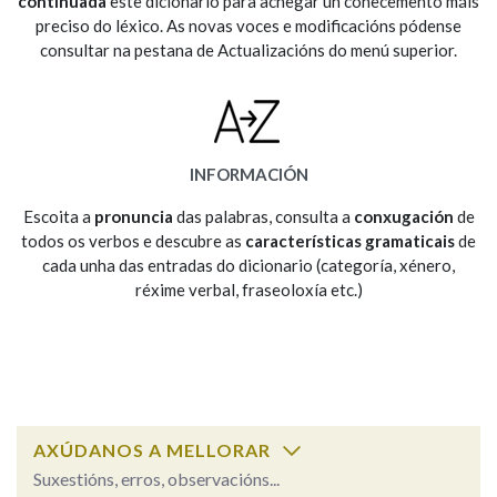
continuada
este dicionario para achegar un coñecemento máis
preciso do léxico. As novas voces e modificacións pódense
consultar na pestana de Actualizacións do menú superior.
Na fraseoloxía
OUTRAS OPCIÓNS DE BUSCA
INFORMACIÓN
Marcas gramaticais
Escoita a
pronuncia
das palabras, consulta a
conxugación
de
todos os verbos e descubre as
características gramaticais
de
cada unha das entradas do dicionario (categoría, xénero,
réxime verbal, fraseoloxía etc.)
Pertence a
LIMPAR
BUSCA
AXÚDANOS A MELLORAR
Suxestións, erros, observacións...