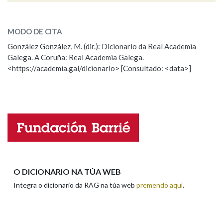
ESCOLLE UNHA OPCIÓN:
MODO DE CITA
Observación
Falta unha voz
González González, M. (dir.): Dicionario da Real Academia
Galega. A Coruña: Real Academia Galega.
Nome
<https://academia.gal/dicionario> [Consultado: <data>]
Apelidos
Enderezo electrónico
O DICIONARIO NA TÚA WEB
Integra o dicionario da RAG na túa web
premendo aquí
.
Comentario