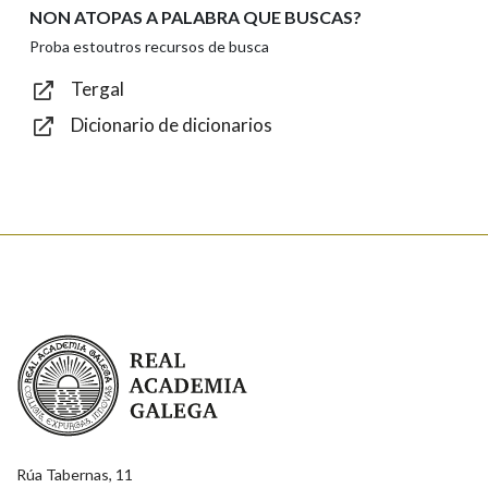
NON ATOPAS A PALABRA QUE BUSCAS?
Texto de verificación
Proba estoutros recursos de busca
Tergal
Dicionario de dicionarios
Enviar
Real Academia Galega
Rúa Tabernas, 11