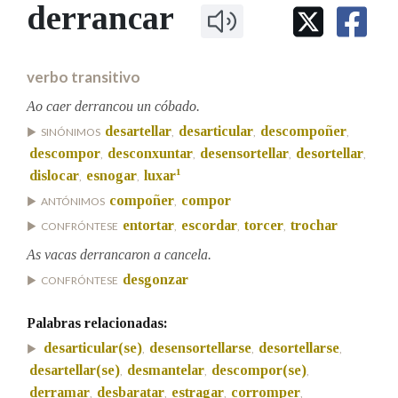
IDENTIDADE CORPORATIVA
derrancar
Facebook
Twitter
Youtube
Instagram
Bluesky
BUSCAR NOS LEMAS
FIGURAS HOMENAXEADAS
MARCIAL DEL ADALID
HISTORIA
Comeza por
CASA-MUSEO EMILIA PARDO
verbo transitivo
BAZÁN
60 ANOS DLG
PRIMAVERA DAS LETRAS
Ao caer derrancou un cóbado.
Remata por
desartellar
desarticular
descompoñer
PORTAL DAS PALABRAS
SINÓNIMOS
,
,
,
descompor
desconxuntar
desensortellar
desortellar
,
,
,
,
1
dislocar
esnogar
luxar
,
,
Contén
compoñer
compor
ANTÓNIMOS
,
entortar
escordar
torcer
trochar
CONFRÓNTESE
,
,
,
As vacas derrancaron a cancela.
BUSCAR NO CONTIDO
desgonzar
CONFRÓNTESE
Nas definicións
Palabras relacionadas:
desarticular(se)
desensortellarse
desortellarse
,
,
,
desartellar(se)
desmantelar
descompor(se)
,
,
,
Nos exemplos
derramar
desbaratar
estragar
corromper
,
,
,
,