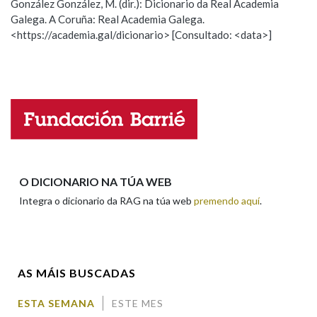
González González, M. (dir.): Dicionario da Real Academia
Galega. A Coruña: Real Academia Galega.
Observación
Hai un erro na palabra
<https://academia.gal/dicionario> [Consultado: <data>]
Propoño mellorar a definición
Actualización
Falta unha voz
Nome
Apelidos
O DICIONARIO NA TÚA WEB
Integra o dicionario da RAG na túa web
premendo aquí
.
Enderezo electrónico
AS MÁIS BUSCADAS
Comentario
ESTA SEMANA
ESTE MES