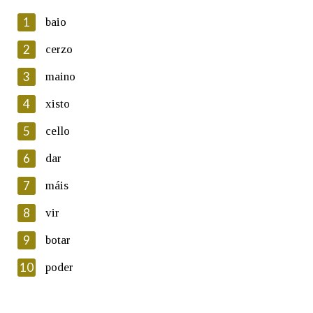
1
baio
2
cerzo
3
maino
En cumprimento da normativa vixente en materia de
Protección de Datos de Carácter Persoal, a Real Academia
4
xisto
Galega informa a aqueles usuarios que faciliten o seu correo
electrónico, así como calquera outra información de carácter
5
cello
persoal, que estes datos serán obxecto de tratamento
automatizado de carácter confidencial e incorporados aos seus
6
dar
ficheiros informáticos. Así mesmo, os usuarios poderán exercer o
seu dereito de acceso, rectificación, oposición e cancelación dos
7
máis
seus datos poñéndose en contacto connosco.
8
vir
Lin e acepto as condicións da política de
privacidade
9
botar
Introduce o código que aparece na imaxe:
10
poder