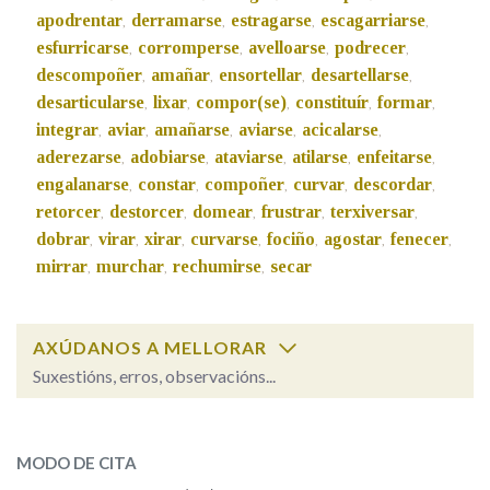
apodrentar
derramarse
estragarse
escagarriarse
,
,
,
,
esfurricarse
corromperse
avelloarse
podrecer
,
,
,
,
Na fraseoloxía
descompoñer
amañar
ensortellar
desartellarse
,
,
,
,
desarticularse
lixar
compor(se)
constituír
formar
,
,
,
,
,
integrar
aviar
amañarse
aviarse
acicalarse
,
,
,
,
,
aderezarse
adobiarse
ataviarse
atilarse
enfeitarse
OUTRAS OPCIÓNS DE BUSCA
,
,
,
,
,
engalanarse
constar
compoñer
curvar
descordar
,
,
,
,
,
Marcas gramaticais
retorcer
destorcer
domear
frustrar
terxiversar
,
,
,
,
,
dobrar
virar
xirar
curvarse
fociño
agostar
fenecer
,
,
,
,
,
,
,
mirrar
murchar
rechumirse
secar
,
,
,
Pertence a
AXÚDANOS A MELLORAR
Suxestións, erros, observacións...
LIMPAR
BUSCA
derrancar
SOBRE A PALABRA:
MODO DE CITA
ESCOLLE UNHA OPCIÓN: