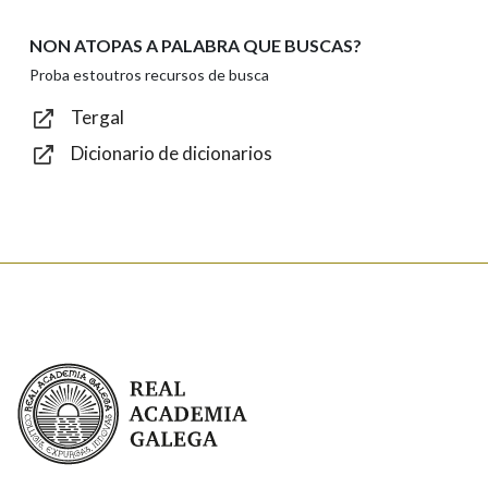
NON ATOPAS A PALABRA QUE BUSCAS?
Texto de verificación
Proba estoutros recursos de busca
Tergal
Dicionario de dicionarios
Enviar
Real Academia Galega