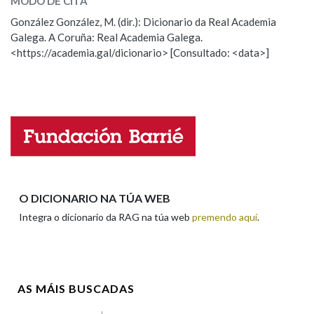
MODO DE CITA
ESCOLLE UNHA OPCIÓN:
González González, M. (dir.): Dicionario da Real Academia
Galega. A Coruña: Real Academia Galega.
Observación
Hai un erro na palabra
Na fraseoloxía
<https://academia.gal/dicionario> [Consultado: <data>]
Propoño mellorar a definición
Actualización
Falta unha voz
OUTRAS OPCIÓNS DE BUSCA
Nome
Marcas gramaticais
Pertence a
Apelidos
O DICIONARIO NA TÚA WEB
Integra o dicionario da RAG na túa web
premendo aquí
.
LIMPAR
BUSCA
Enderezo electrónico
AS MÁIS BUSCADAS
Comentario