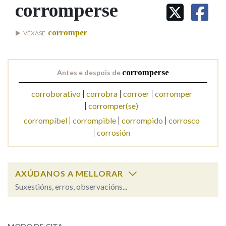
IDENTIDADE CORPORATIVA
corromperse
Facebook
Twitter
Youtube
Instagram
Bluesky
BUSCAR NOS LEMAS
FIGURAS HOMENAXEADAS
MARCIAL DEL ADALID
HISTORIA
Comeza por
corromper
VÉXASE
CASA-MUSEO EMILIA PARDO
BAZÁN
60 ANOS DLG
PRIMAVERA DAS LETRAS
Remata por
Antes e despois de
corromperse
PORTAL DAS PALABRAS
corroborativo
corrobra
corroer
corromper
corromper(se)
Contén
corrompíbel
corrompible
corrompido
corrosco
corrosión
BUSCAR NO CONTIDO
AXÚDANOS A MELLORAR
Nas definicións
Suxestións, erros, observacións...
corromperse
SOBRE A PALABRA:
Nos exemplos