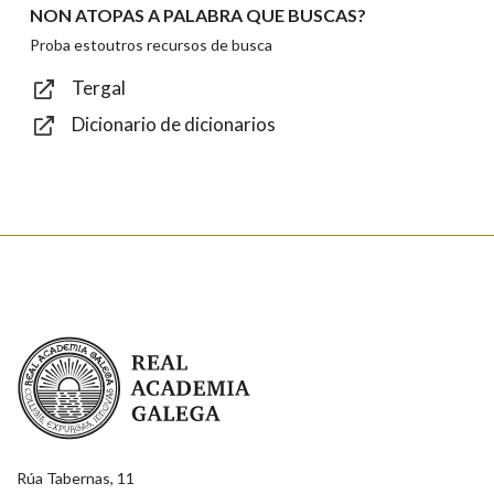
NON ATOPAS A PALABRA QUE BUSCAS?
Texto de verificación
Proba estoutros recursos de busca
Tergal
Dicionario de dicionarios
Enviar
Real Academia Galega
Rúa Tabernas, 11