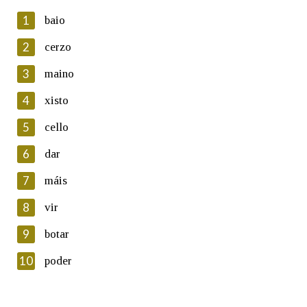
1
baio
2
cerzo
3
maino
En cumprimento da normativa vixente en materia de
Protección de Datos de Carácter Persoal, a Real Academia
4
xisto
Galega informa a aqueles usuarios que faciliten o seu correo
electrónico, así como calquera outra información de carácter
5
cello
persoal, que estes datos serán obxecto de tratamento
automatizado de carácter confidencial e incorporados aos seus
6
dar
ficheiros informáticos. Así mesmo, os usuarios poderán exercer o
seu dereito de acceso, rectificación, oposición e cancelación dos
7
máis
seus datos poñéndose en contacto connosco.
8
vir
Lin e acepto as condicións da política de
privacidade
9
botar
Introduce o código que aparece na imaxe:
10
poder