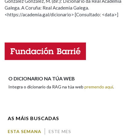
González González, M. (dir.): Dicionario da Real Academia
Galega. A Coruña: Real Academia Galega.
Observación
Hai un erro na palabra
<https://academia.gal/dicionario> [Consultado: <data>]
Na fraseoloxía
Propoño mellorar a definición
Actualización
Falta unha voz
OUTRAS OPCIÓNS DE BUSCA
Nome
Marcas gramaticais
Apelidos
O DICIONARIO NA TÚA WEB
Pertence a
Integra o dicionario da RAG na túa web
premendo aquí
.
Enderezo electrónico
LIMPAR
BUSCA
AS MÁIS BUSCADAS
Comentario
ESTA SEMANA
ESTE MES