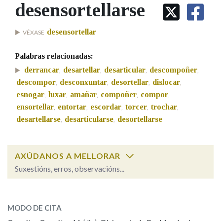
IDENTIDADE CORPORATIVA
desensortellarse
Facebook
Twitter
Youtube
Instagram
Bluesky
BUSCAR NOS LEMAS
FIGURAS HOMENAXEADAS
MARCIAL DEL ADALID
HISTORIA
Comeza por
desensortellar
VÉXASE
CASA-MUSEO EMILIA PARDO
BAZÁN
60 ANOS DLG
Palabras relacionadas:
PRIMAVERA DAS LETRAS
Remata por
derrancar
desartellar
desarticular
descompoñer
,
,
,
,
PORTAL DAS PALABRAS
descompor
desconxuntar
desortellar
dislocar
,
,
,
,
esnogar
luxar
amañar
compoñer
compor
,
,
,
,
,
ensortellar
entortar
escordar
torcer
trochar
Contén
,
,
,
,
,
desartellarse
desarticularse
desortellarse
,
,
BUSCAR NO CONTIDO
AXÚDANOS A MELLORAR
Suxestións, erros, observacións...
Nas definicións
desensortellarse
SOBRE A PALABRA:
MODO DE CITA
Nos exemplos
ESCOLLE UNHA OPCIÓN: