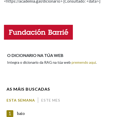
<https://academia.gal/dicionario> [Consultado: <data>]
Propoño mellorar a definición
Actualización
Falta unha voz
Nome
Apelidos
O DICIONARIO NA TÚA WEB
Integra o dicionario da RAG na túa web
premendo aquí
.
Enderezo electrónico
AS MÁIS BUSCADAS
Comentario
ESTA SEMANA
ESTE MES
1
baio