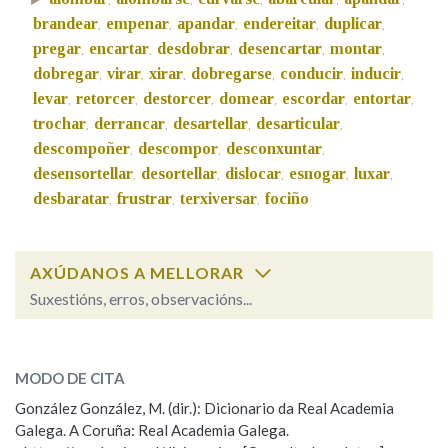
brandear
empenar
apandar
endereitar
duplicar
,
,
,
,
,
pregar
encartar
desdobrar
desencartar
montar
,
,
,
,
,
Na fraseoloxía
dobregar
virar
xirar
dobregarse
conducir
inducir
,
,
,
,
,
,
levar
retorcer
destorcer
domear
escordar
entortar
,
,
,
,
,
,
trochar
derrancar
desartellar
desarticular
,
,
,
,
OUTRAS OPCIÓNS DE BUSCA
descompoñer
descompor
desconxuntar
,
,
,
desensortellar
desortellar
dislocar
esnogar
luxar
,
,
,
,
,
Marcas gramaticais
desbaratar
frustrar
terxiversar
fociño
,
,
,
Pertence a
AXÚDANOS A MELLORAR
Suxestións, erros, observacións...
curvar
SOBRE A PALABRA:
LIMPAR
BUSCA
MODO DE CITA
ESCOLLE UNHA OPCIÓN:
González González, M. (dir.): Dicionario da Real Academia
Galega. A Coruña: Real Academia Galega.
Observación
Hai un erro na palabra