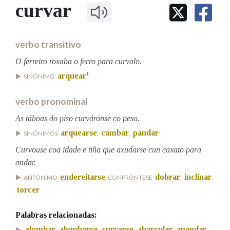
IDENTIDADE CORPORATIVA
curvar
Facebook
Twitter
Youtube
Instagram
Bluesky
BUSCAR NOS LEMAS
FIGURAS HOMENAXEADAS
MARCIAL DEL ADALID
HISTORIA
Comeza por
CASA-MUSEO EMILIA PARDO
verbo transitivo
BAZÁN
60 ANOS DLG
PRIMAVERA DAS LETRAS
O ferreiro roxaba o ferro para curvalo.
Remata por
1
arquear
PORTAL DAS PALABRAS
SINÓNIMO
verbo pronominal
Contén
As táboas do piso curváronse co peso.
arquearse
cambar
pandar
SINÓNIMOS
,
,
Curvouse coa idade e tiña que axudarse cun caxato para
BUSCAR NO CONTIDO
andar.
endereitarse
dobrar
inclinar
ANTÓNIMO
, CONFRÓNTESE
,
,
Nas definicións
torcer
Palabras relacionadas:
Nos exemplos
alombar
alombarse
curvarse
abarcular
apandar
,
,
,
,
,