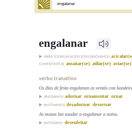
Termo a buscar
engalanar
BUSCAR NOS LEMAS
acicalar(s
PARA TODAS AS ACEPCIÓNS SINÓNIMOS
Comeza por
amañar(se)
atilar(se)
aviar(se)
CONFRÓNTESE
,
,
verbo transitivo
Remata por
Os días de festa engalanan as ventás con bandeir
adornar
ornamentar
ornar
SINÓNIMOS
,
,
desadornar
desornar
ANTÓNIMOS
,
Contén
As mozas ían axudar a engalanar a noiva.
desenfeitar
ANTÓNIMO
OUTRAS OPCIÓNS DE BUSCA