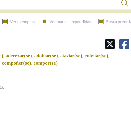
Ver exemplos
Ver marcas expandidas
Busca prediti
BUSCAR NO CONTIDO
e)
aderezar(se)
adobiar(se)
ataviar(se)
enfeitar(se)
,
,
,
,
,
Nas definicións
compoñer(se)
compor(se)
,
,
Nos exemplos
as.
Na fraseoloxía