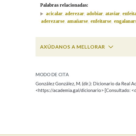
Palabras relacionadas:
Marcas gramaticais
acicalar
aderezar
adobiar
ataviar
enfeit
,
,
,
,
aderezarse
amañarse
enfeitarse
engalanar
,
,
,
AXÚDANOS A MELLORAR
engalanar
SOBRE A PALABRA:
MODO DE CITA
ESCOLLE UNHA OPCIÓN:
González González, M. (dir.): Dicionario da Real
<https://academia.gal/dicionario> [Consultado: <
Observación
Hai un erro na palabra
Falta unha voz
Nome
Apelido