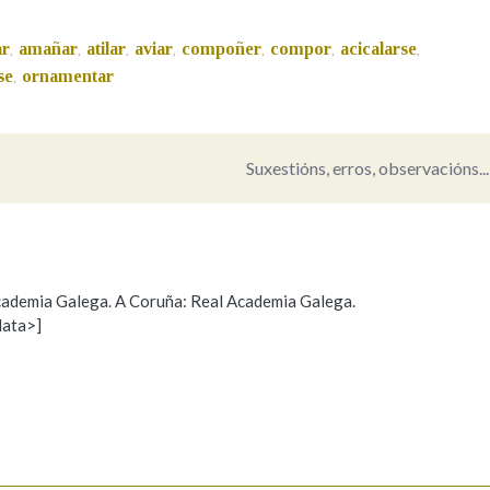
Pertence a
ar
amañar
atilar
aviar
compoñer
compor
acicalarse
,
,
,
,
,
,
,
se
ornamentar
,
AXUDA NA BUSCA
LIMPAR
BUSCA
Suxestións, erros, observacións...
 Academia Galega. A Coruña: Real Academia Galega.
data>]
Propoño mellorar a definición
Actualización
s