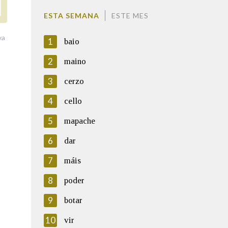
ESTA SEMANA
ESTE MES
va
1
baio
2
maino
3
cerzo
4
cello
5
mapache
6
dar
7
máis
8
poder
9
botar
10
vir