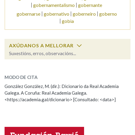
gobernamentalismo
gobernante
gobernarse
gobernativo
goberneiro
goberno
gobia
AXÚDANOS A MELLORAR
Suxestións, erros, observacións...
gobernar
SOBRE A PALABRA:
MODO DE CITA
ESCOLLE UNHA OPCIÓN:
González González, M. (dir.): Dicionario da Real Academia
Galega. A Coruña: Real Academia Galega.
Observación
Hai un erro na palabra
<https://academia.gal/dicionario> [Consultado: <data>]
Propoño mellorar a definición
Actualización
Falta unha voz
Nome