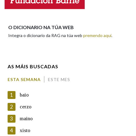
Apelidos
O DICIONARIO NA TÚA WEB
Integra o dicionario da RAG na túa web
premendo aquí
.
Enderezo electrónico
AS MÁIS BUSCADAS
Comentario
ESTA SEMANA
ESTE MES
1
baio
2
cerzo
3
maino
En cumprimento da normativa vixente en materia de
Protección de Datos de Carácter Persoal, a Real Academia
4
xisto
Galega informa a aqueles usuarios que faciliten o seu correo