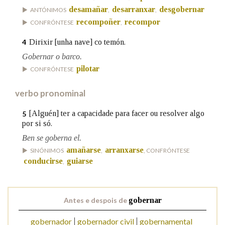
desamañar
desarranxar
desgobernar
ANTÓNIMOS
,
,
recompoñer
recompor
CONFRÓNTESE
,
Na fraseoloxía
Dirixir [unha nave] co temón.
4
Gobernar o barco.
pilotar
CONFRÓNTESE
OUTRAS OPCIÓNS DE BUSCA
verbo pronominal
Marcas gramaticais
[Alguén] ter a capacidade para facer ou resolver algo
5
por si só.
Pertence a
Ben se goberna el.
amañarse
arranxarse
SINÓNIMOS
,
, CONFRÓNTESE
conducirse
guiarse
,
LIMPAR
BUSCA
Antes e despois de
gobernar
gobernador
gobernador civil
gobernamental