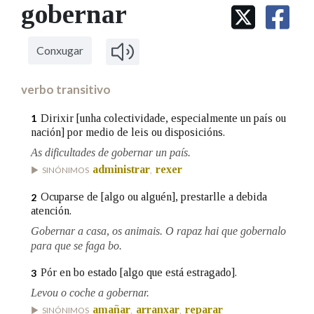
IDENTIDADE CORPORATIVA
gobernar
Facebook
Twitter
Youtube
Instagram
Bluesky
BUSCAR NOS LEMAS
FIGURAS HOMENAXEADAS
MARCIAL DEL ADALID
HISTORIA
Comeza por
CASA-MUSEO EMILIA PARDO
Conxugar
BAZÁN
60 ANOS DLG
PRIMAVERA DAS LETRAS
verbo transitivo
Remata por
PORTAL DAS PALABRAS
Dirixir [unha colectividade, especialmente un país ou
1
nación] por medio de leis ou disposicións.
As dificultades de gobernar un país.
Contén
administrar
rexer
SINÓNIMOS
,
Ocuparse de [algo ou alguén], prestarlle a debida
2
atención.
BUSCAR NO CONTIDO
Gobernar a casa, os animais. O rapaz hai que gobernalo
Nas definicións
para que se faga bo.
Pór en bo estado [algo que está estragado].
3
Levou o coche a gobernar.
Nos exemplos
amañar
arranxar
reparar
SINÓNIMOS
,
,