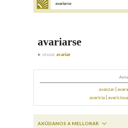
Termo a buscar
avariarse
BUSCAR NOS LEMAS
avariar
VÉXASE
Comeza por
Ante
Remata por
avanzar
avar
avaricia
avaricios
Contén
AXÚDANOS A MELLORAR
OUTRAS OPCIÓNS DE BUSCA