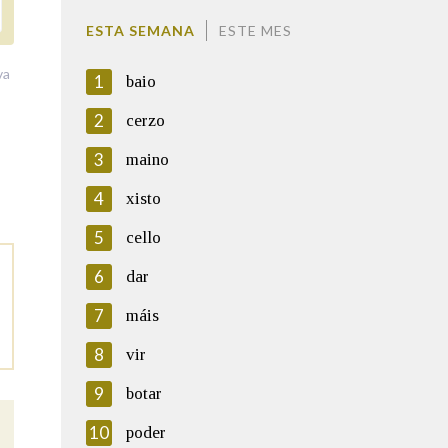
ESTA SEMANA
ESTE MES
va
1
baio
2
cerzo
3
maino
4
xisto
5
cello
6
dar
7
máis
8
vir
9
botar
10
poder