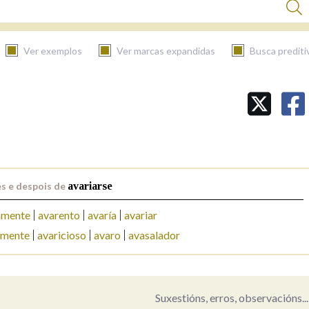
Ver exemplos
Ver marcas expandidas
Busca prediti
BUSCAR NO CONTIDO
Nas definicións
s e despois de
avariarse
Nos exemplos
amente
avarento
avaría
avariar
amente
avaricioso
avaro
avasalador
Na fraseoloxía
Suxestións, erros, observacións...