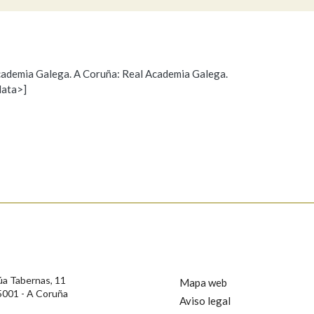
Pertence a
 Academia Galega. A Coruña: Real Academia Galega.
data>]
Propoño mellorar a definición
Actualización
AXUDA NA BUSCA
LIMPAR
BUSCA
s
úa Tabernas, 11
Mapa web
5001 - A Coruña
Aviso legal