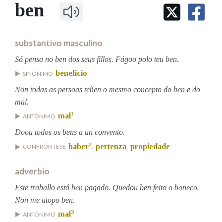
IDENTIDADE CORPORATIVA
ben
Facebook
Twitter
Youtube
Instagram
Bluesky
BUSCAR NOS LEMAS
FIGURAS HOMENAXEADAS
MARCIAL DEL ADALID
HISTORIA
Comeza por
CASA-MUSEO EMILIA PARDO
substantivo masculino
BAZÁN
60 ANOS DLG
PRIMAVERA DAS LETRAS
Só pensa no ben dos seus fillos. Fágoo polo teu ben.
Remata por
beneficio
PORTAL DAS PALABRAS
SINÓNIMO
Non todas as persoas teñen o mesmo concepto do ben e do
mal.
Contén
1
mal
ANTÓNIMO
Doou todos os bens a un convento.
2
haber
pertenza
propiedade
CONFRÓNTESE
,
,
BUSCAR NO CONTIDO
adverbio
Nas definicións
Este traballo está ben pagado. Quedou ben feito o boneco.
Non me atopo ben.
Nos exemplos
3
mal
ANTÓNIMO