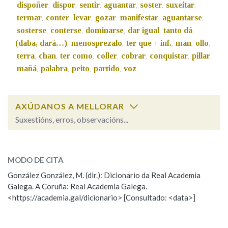
dispoñer
dispor
sentir
aguantar
soster
suxeitar
,
,
,
,
,
,
termar
conter
levar
gozar
manifestar
aguantarse
,
,
,
,
,
,
sosterse
conterse
dominarse
dar igual
tanto dá
,
,
,
,
(daba, dará…)
menosprezalo
ter que + inf.
man
ollo
,
,
,
,
,
terra
chan
ter como
coller
cobrar
conquistar
pillar
,
,
,
,
,
,
,
mañá
palabra
peito
partido
voz
,
,
,
,
AXÚDANOS A MELLORAR
Suxestións, erros, observacións...
ben
SOBRE A PALABRA:
MODO DE CITA
ESCOLLE UNHA OPCIÓN:
González González, M. (dir.): Dicionario da Real Academia
Galega. A Coruña: Real Academia Galega.
Observación
Hai un erro na palabra
<https://academia.gal/dicionario> [Consultado: <data>]
Propoño mellorar a definición
Actualización
Falta unha voz