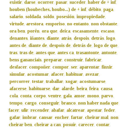
existir
darse
ocorrer
pasar
suceder
haber de + inf
,
,
,
,
,
,
houben (houbeches, houbo...) de + inf
débito
paga
,
,
,
salario
soldada
soldo
posesión
impropiedade
,
,
,
,
,
virtude
arestora
emporiso
no entanto
non obstante
,
,
,
,
,
ora ben
porén
ora que
deica
escasamente
escaso
,
,
,
,
,
,
denantes
iñantes
diante
atrás
despois
detrás
logo
,
,
,
,
,
,
,
antes de
diante de
despois de
detrás de
logo de que
,
,
,
,
,
tras
tras de
antes que
antes ca
trasantonte
antonte
,
,
,
,
,
,
bens gananciais
preparar
construír
fabricar
,
,
,
,
desfacer
compoñer
compor
ser
aparentar
finxir
,
,
,
,
,
,
simular
acostumar
afacer
habituar
avezar
,
,
,
,
,
percorrer
testar
traballar
xogar
acostumarse
,
,
,
,
,
afacerse
habituarse
dar
alarde
beira
feira
causa
,
,
,
,
,
,
,
cola
conta
corpo
ventre
gala
amor
mono
parvo
,
,
,
,
,
,
,
,
tempo
cargo
conseguir
branco
non haber nada que
,
,
,
,
facer
ulir
recender
abafar
alcatrear
apestar
feder
,
,
,
,
,
,
,
gafar
imbrar
cansar
encher
fartar
cheirar mal
non
,
,
,
,
,
,
cheirar ben
cheirar a can
posuír
carecer
contar
,
,
,
,
,