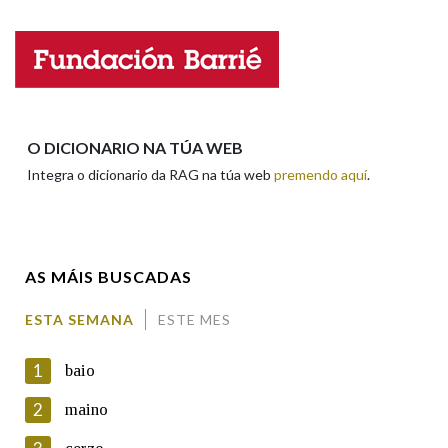
Nome
Apelidos
O DICIONARIO NA TÚA WEB
Integra o dicionario da RAG na túa web
premendo aquí
.
Enderezo electrónico
AS MÁIS BUSCADAS
Comentario
ESTA SEMANA
ESTE MES
1
baio
2
maino