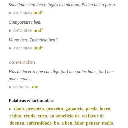
Sabe falar moi ben o inglés e o alemán. Pecha ben a porta.
3
mal
ANTÓNIMO
Na fraseoloxía
Comportarse ben.
3
mal
ANTÓNIMO
Viuno ben. Enténdelo ben?
OUTRAS OPCIÓNS DE BUSCA
3
mal
ANTÓNIMO
Marcas gramaticais
conxunción
Has de facer o que che digo (ou) ben polas boas, (ou) ben
Pertence a
polas malas.
1
ou
SINÓNIMO
LIMPAR
BUSCA
Palabras relacionadas:
dano
prexuízo
proveito
ganancia
perda
lucro
,
,
,
,
,
,
rédito
renda
xuro
en beneficio de
en favor de
,
,
,
,
,
doenza
enfermidade
bo
a ben
falar
pensar
mallo
,
,
,
,
,
,
,