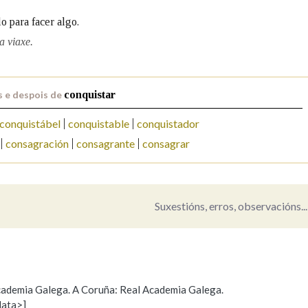
o para facer algo.
Pertence a
a viaxe.
 e despois de
conquistar
AXUDA NA BUSCA
LIMPAR
BUSCA
conquistábel
conquistable
conquistador
consagración
consagrante
consagrar
Suxestións, erros, observacións...
 Academia Galega. A Coruña: Real Academia Galega.
data>]
Propoño mellorar a definición
Actualización