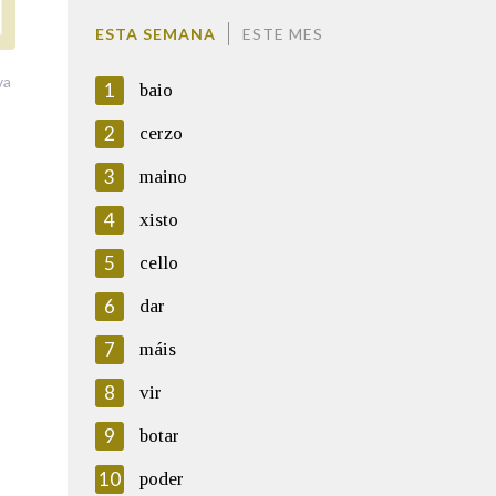
ESTA SEMANA
ESTE MES
va
1
baio
2
cerzo
3
maino
4
xisto
5
cello
6
dar
7
máis
8
vir
9
botar
10
poder