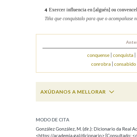
Exercer influencia en [alguén] ou convencel
4
Marcas gramaticais
Tiña que conquistalo para que o acompañase n
Antes
conquense
conquista
conrobra
consabido
AXÚDANOS A MELLORAR
conquistar
SOBRE A PALABRA:
MODO DE CITA
ESCOLLE UNHA OPCIÓN:
González González, M. (dir.): Dicionario da Real
<https://academia.gal/dicionario> [Consultado: <
Observación
Hai un erro na palabra