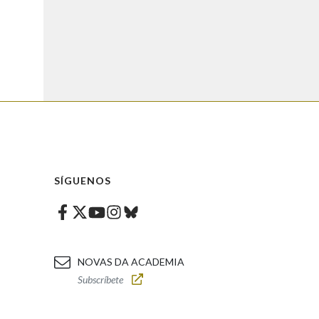
SÍGUENOS
Facebook
Twitter
Instagram
Bluesky
Youtube
NOVAS DA ACADEMIA
Subscríbete