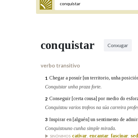
Termo a buscar
conquistar
Conxugar
BUSCAR NOS LEMAS
Comeza por
verbo transitivo
Chegar a posuír [un territorio, unha posici
1
Remata por
Conquistar unha praza forte.
Conseguir [certa cousa] por medio do esfor
2
Conquistou varios trofeos na súa carreira profe
Contén
Inspirar en [alguén] un sentimento de admir
3
Conquistouno cunha simple mirada.
cativar
encantar
fascinar
sed
OUTRAS OPCIÓNS DE BUSCA
SINÓNIMOS
,
,
,