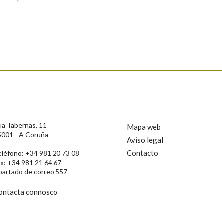
s
úa Tabernas, 11
Mapa web
5001 - A Coruña
Aviso legal
Contacto
eléfono: +34 981 20 73 08
ax: +34 981 21 64 67
partado de correo 557
ontacta connosco
rotección de Datos de Carácter Persoal, a Real Academia Galega informa a
, así como calquera outra información de carácter persoal, que estes datos