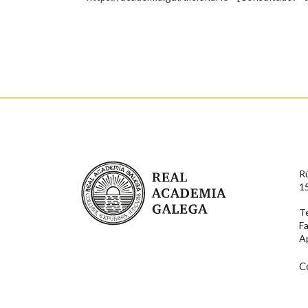
Falta unha voz
Nome
Apelido
Enderezo electrónico
Real Academia Galega
R
Comentario
1
T
F
A
C
En cumprimento da normativa vixente en materia de P
aqueles usuarios que faciliten o seu correo electrónico