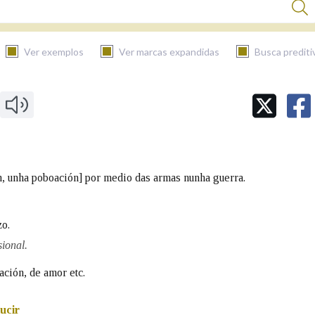
Ver exemplos
Ver marcas expandidas
Busca prediti
BUSCAR NO CONTIDO
Nas definicións
ón, unha poboación] por medio das armas nunha guerra.
Nos exemplos
zo.
sional.
Na fraseoloxía
ación, de amor etc.
ucir