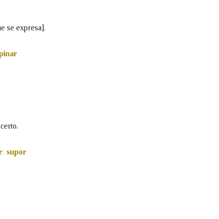
Pertence a
ue se expresa].
pinar
AXUDA NA BUSCA
LIMPAR
BUSCA
certo.
r
supor
,