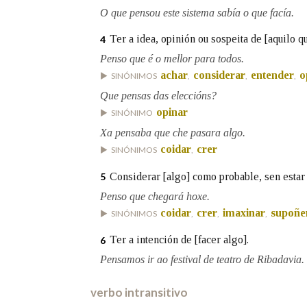
O que pensou este sistema sabía o que facía.
Marcas gramaticais
Ter a idea, opinión ou sospeita de [aquilo q
4
Penso que é o mellor para todos.
achar
considerar
entender
o
SINÓNIMOS
,
,
,
Que pensas das eleccións?
opinar
SINÓNIMO
Xa pensaba que che pasara algo.
coidar
crer
SINÓNIMOS
,
Considerar [algo] como probable, sen estar 
5
Penso que chegará hoxe.
coidar
crer
imaxinar
supoñe
SINÓNIMOS
,
,
,
Ter a intención de [facer algo].
6
Pensamos ir ao festival de teatro de Ribadavia.
verbo intransitivo