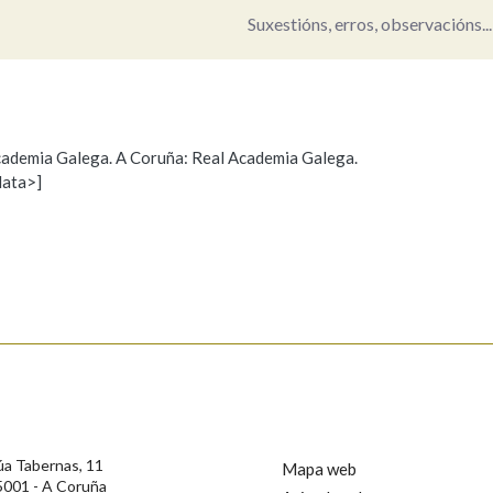
Suxestións, erros, observacións...
 Academia Galega. A Coruña: Real Academia Galega.
data>]
Propoño mellorar a definición
Actualización
s
úa Tabernas, 11
Mapa web
5001 - A Coruña