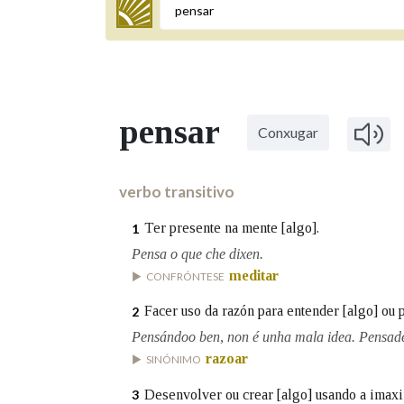
Termo a buscar
pensar
Conxugar
BUSCAR NOS LEMAS
Comeza por
verbo transitivo
Ter presente na mente [algo].
1
Remata por
Pensa o que che dixen.
meditar
CONFRÓNTESE
Facer uso da razón para entender [algo] ou 
2
Contén
Pensándoo ben, non é unha mala idea. Pensade 
razoar
SINÓNIMO
Desenvolver ou crear [algo] usando a imaxin
3
OUTRAS OPCIÓNS DE BUSCA