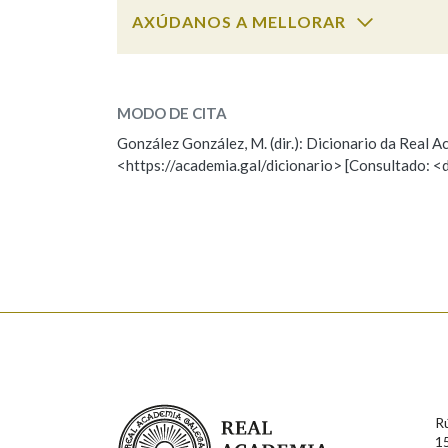
AXÚDANOS A MELLORAR
pensar
SOBRE A PALABRA:
MODO DE CITA
ESCOLLE UNHA OPCIÓN:
González González, M. (dir.): Dicionario da Real
<https://academia.gal/dicionario> [Consultado: <
Observación
Hai un erro na palabra
Falta unha voz
Nome
Apelido
Enderezo electrónico
Real Academia Galega
R
Comentario
1