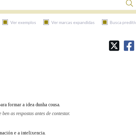
Ver exemplos
Ver marcas expandidas
Busca prediti
BUSCAR NO CONTIDO
Nas definicións
Nos exemplos
para formar a idea dunha cousa.
Na fraseoloxía
ben as respostas antes de contestar.
ación e a intelixencia.