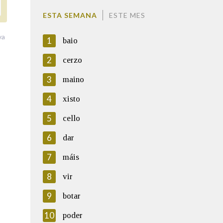
ESTA SEMANA
ESTE MES
va
1
baio
2
cerzo
3
maino
4
xisto
5
cello
6
dar
7
máis
8
vir
9
botar
10
poder