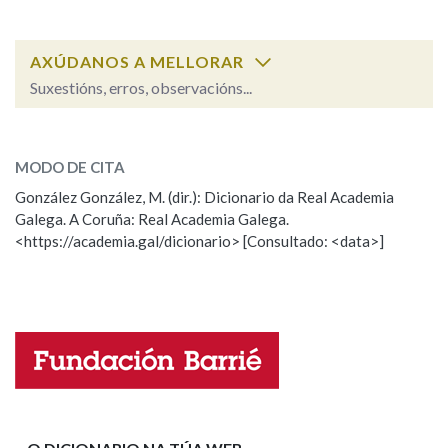
Na fraseoloxía
AXÚDANOS A MELLORAR
Suxestións, erros, observacións...
compadecer
SOBRE A PALABRA:
OUTRAS OPCIÓNS DE BUSCA
MODO DE CITA
ESCOLLE UNHA OPCIÓN:
Marcas gramaticais
González González, M. (dir.): Dicionario da Real Academia
Galega. A Coruña: Real Academia Galega.
Observación
Hai un erro na palabra
<https://academia.gal/dicionario> [Consultado: <data>]
Propoño mellorar a definición
Actualización
Pertence a
Falta unha voz
LIMPAR
BUSCA
Nome
Apelidos