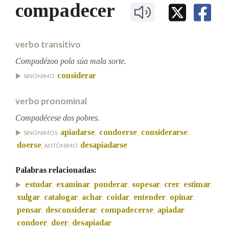
IDENTIDADE CORPORATIVA
compadecer
Facebook
Twitter
Youtube
Instagram
Bluesky
BUSCAR NOS LEMAS
FIGURAS HOMENAXEADAS
MARCIAL DEL ADALID
HISTORIA
Comeza por
CASA-MUSEO EMILIA PARDO
verbo transitivo
BAZÁN
60 ANOS DLG
PRIMAVERA DAS LETRAS
Compadézoo pola súa mala sorte.
Remata por
considerar
PORTAL DAS PALABRAS
SINÓNIMO
verbo pronominal
Contén
Compadécese dos pobres.
apiadarse
condoerse
considerarse
SINÓNIMOS
,
,
,
doerse
desapiadarse
, ANTÓNIMO
BUSCAR NO CONTIDO
Palabras relacionadas:
Nas definicións
estudar
examinar
ponderar
sopesar
crer
estimar
,
,
,
,
,
,
xulgar
catalogar
achar
coidar
entender
opinar
,
,
,
,
,
,
pensar
desconsiderar
compadecerse
apiadar
,
,
,
,
Nos exemplos
condoer
doer
desapiadar
,
,