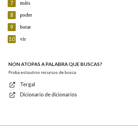
7
máis
seus datos poñéndose en contacto connosco.
8
poder
Lin e acepto as condicións da política de
privacidade
9
botar
Introduce o código que aparece na imaxe:
10
vir
NON ATOPAS A PALABRA QUE BUSCAS?
Texto de verificación
Proba estoutros recursos de busca
Tergal
Dicionario de dicionarios
Enviar