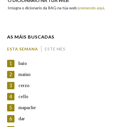
O DICIONARIO NA TÚA WEB
Integra o dicionario da RAG na túa web
premendo aquí
.
Enderezo electrónico
AS MÁIS BUSCADAS
Comentario
ESTA SEMANA
ESTE MES
1
baio
2
maino
3
cerzo
En cumprimento da normativa vixente en materia de
Protección de Datos de Carácter Persoal, a Real Academia
4
cello
Galega informa a aqueles usuarios que faciliten o seu correo
electrónico, así como calquera outra información de carácter
5
mapache
persoal, que estes datos serán obxecto de tratamento
automatizado de carácter confidencial e incorporados aos seus
6
dar
ficheiros informáticos. Así mesmo, os usuarios poderán exercer o
seu dereito de acceso, rectificación, oposición e cancelación dos