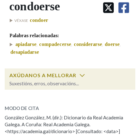
IDENTIDADE CORPORATIVA
condoerse
Facebook
Twitter
Youtube
Instagram
Bluesky
BUSCAR NOS LEMAS
FIGURAS HOMENAXEADAS
MARCIAL DEL ADALID
HISTORIA
Comeza por
condoer
VÉXASE
CASA-MUSEO EMILIA PARDO
BAZÁN
60 ANOS DLG
Palabras relacionadas:
PRIMAVERA DAS LETRAS
Remata por
apiadarse
compadecerse
considerarse
doerse
,
,
,
,
PORTAL DAS PALABRAS
desapiadarse
Contén
AXÚDANOS A MELLORAR
Suxestións, erros, observacións...
condoerse
BUSCAR NO CONTIDO
SOBRE A PALABRA:
MODO DE CITA
Nas definicións
ESCOLLE UNHA OPCIÓN:
González González, M. (dir.): Dicionario da Real Academia
Galega. A Coruña: Real Academia Galega.
Observación
Hai un erro na palabra
<https://academia.gal/dicionario> [Consultado: <data>]
Nos exemplos
Propoño mellorar a definición
Actualización