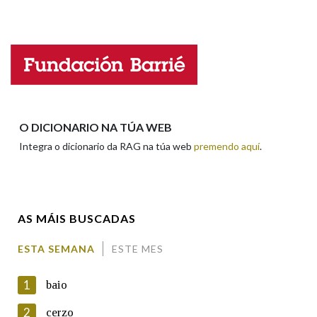
Falta unha voz
Na fraseoloxía
Nome
OUTRAS OPCIÓNS DE BUSCA
Apelidos
O DICIONARIO NA TÚA WEB
Marcas gramaticais
Integra o dicionario da RAG na túa web
premendo aquí
.
Enderezo electrónico
Pertence a
AS MÁIS BUSCADAS
Comentario
LIMPAR
BUSCA
ESTA SEMANA
ESTE MES
1
baio
2
cerzo