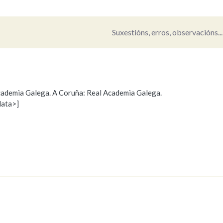
Pertence a
Suxestións, erros, observacións...
AXUDA NA BUSCA
LIMPAR
BUSCA
 Academia Galega. A Coruña: Real Academia Galega.
data>]
Propoño mellorar a definición
Actualización
s