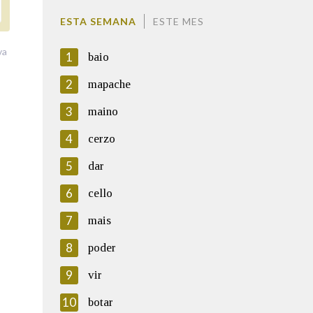
ESTA SEMANA
ESTE MES
va
1
baio
2
mapache
3
maino
4
cerzo
5
dar
6
cello
7
mais
8
poder
9
vir
10
botar