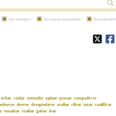
Ver exemplos
Ver marcas expandidas
Busca prediti
BUSCAR NO CONTIDO
Nas definicións
Nos exemplos
Na fraseoloxía
achar
coidar
entender
opinar
pensar
compadecer
,
,
,
,
,
,
ndoerse
doerse
desapiadarse
avaliar
cifrar
taxar
cualificar
,
,
,
,
,
,
,
r
enxalzar
exaltar
gabar
loar
,
,
,
,