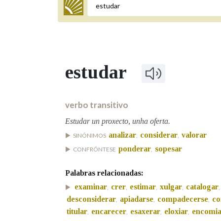
Termo a buscar
estudar
BUSCAR NOS LEMAS
Comeza por
verbo transitivo
Estudar un proxecto, unha oferta.
analizar
considerar
valorar
SINÓNIMOS
,
,
Remata por
ponderar
sopesar
CONFRÓNTESE
,
Palabras relacionadas:
Contén
examinar
crer
estimar
xulgar
catalogar
,
,
,
,
,
desconsiderar
apiadarse
compadecerse
co
,
,
,
titular
encarecer
esaxerar
eloxiar
encomia
,
,
,
,
OUTRAS OPCIÓNS DE BUSCA