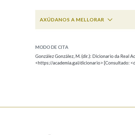
Marcas gramaticais
AXÚDANOS A MELLORAR
estudar
SOBRE A PALABRA:
MODO DE CITA
ESCOLLE UNHA OPCIÓN:
González González, M. (dir.): Dicionario da Real
<https://academia.gal/dicionario> [Consultado: <
Observación
Hai un erro na palabra
Falta unha voz
Nome
Apelido
Enderezo electrónico