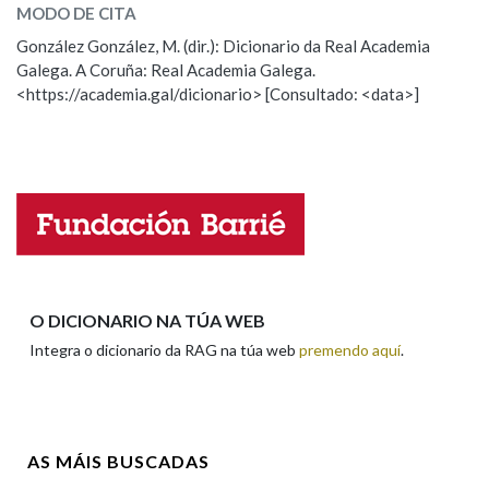
MODO DE CITA
ESCOLLE UNHA OPCIÓN:
González González, M. (dir.): Dicionario da Real Academia
Galega. A Coruña: Real Academia Galega.
Observación
Hai un erro na palabra
<https://academia.gal/dicionario> [Consultado: <data>]
Propoño mellorar a definición
Actualización
Falta unha voz
Nome
Apelidos
O DICIONARIO NA TÚA WEB
Integra o dicionario da RAG na túa web
premendo aquí
.
Enderezo electrónico
AS MÁIS BUSCADAS