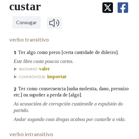
IDENTIDADE CORPORATIVA
custar
Facebook
Twitter
Youtube
Instagram
Bluesky
BUSCAR NOS LEMAS
FIGURAS HOMENAXEADAS
MARCIAL DEL ADALID
HISTORIA
Comeza por
CASA-MUSEO EMILIA PARDO
Conxugar
BAZÁN
60 ANOS DLG
PRIMAVERA DAS LETRAS
verbo transitivo
Remata por
PORTAL DAS PALABRAS
Ter algo como prezo [certa cantidade de diñeiro].
1
Este libro custa poucos cartos.
Contén
valer
SINÓNIMO
importar
CONFRÓNTESE
Ter como consecuencia [unha molestia, dano, prexuízo
2
etc.] ou supoñer a perda de [algo].
BUSCAR NO CONTIDO
As acusacións de corrupción custáronlle a expulsión do
Nas definicións
partido.
Andar xogando coas drogas acabou por custarlle a vida.
Nos exemplos
verbo intransitivo