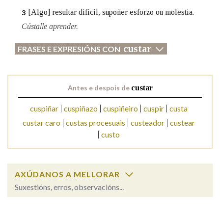
[Algo] resultar difícil, supoñer esforzo ou molestia.
3
Cústalle aprender.
Na fraseoloxía
custar
FRASES E EXPRESIÓNS CON
OUTRAS OPCIÓNS DE BUSCA
Antes e despois de
custar
Marcas gramaticais
cuspiñar
cuspiñazo
cuspiñeiro
cuspir
custa
custar caro
custas procesuais
custeador
custear
Pertence a
custo
LIMPAR
BUSCA
AXÚDANOS A MELLORAR
Suxestións, erros, observacións...
custar
SOBRE A PALABRA: