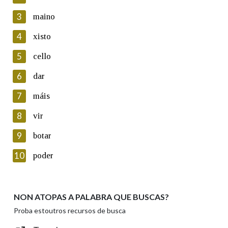
3
maino
En cumprimento da normativa vixente en materia de
Protección de Datos de Carácter Persoal, a Real Academia
4
xisto
Galega informa a aqueles usuarios que faciliten o seu correo
electrónico, así como calquera outra información de carácter
5
cello
persoal, que estes datos serán obxecto de tratamento
automatizado de carácter confidencial e incorporados aos seus
6
dar
ficheiros informáticos. Así mesmo, os usuarios poderán exercer o
seu dereito de acceso, rectificación, oposición e cancelación dos
7
máis
seus datos poñéndose en contacto connosco.
8
vir
Lin e acepto as condicións da política de
privacidade
9
botar
Introduce o código que aparece na imaxe:
10
poder
NON ATOPAS A PALABRA QUE BUSCAS?
Texto de verificación
Proba estoutros recursos de busca