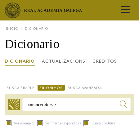
Real Academia Galega
INICIO
DICIONARIO
A LINGUA
Dicionario
A INSTITUCIÓN
LETRAS GALEGAS
DICIONARIO
ACTUALIZACIÓNS
CRÉDITOS
COMUNICACIÓN
Real Academia Galega
Pleno da RAG
Begoña Caamaño
Guía de apelidos galegos
DICIONARIOS
NOVAS
O IDIOMA
PRESENTACIÓN
LETRAS GALEGAS 2026
DICIONARIO DA RAG
VÍDEOS
BUSCA SIMPLE
SINÓNIMOS
BUSCA AVANZADA
BIBLIOTECA
BIOGRAFÍA
DATOS DE USO
HISTORIA DA RAG
GUÍA DE NOMES GALEGOS
ENTREVISTAS
HEMEROTECA
OBRAS
ESTATUS ACTUAL
ACADÉMICOS E ACADÉMICAS
GUÍA DE APELIDOS GALEGOS
FOTOGALERÍAS
Termo a buscar
ARQUIVO
NOVAS
LIGAZÓNS
ORGANIZACIÓN
NOMES GALEGOS DAS AVES
TRIBUNAS
PUBLICACIÓNS
ENTREVISTAS
PORTAL DAS PALABRAS
ESTATUTOS E REGULAMENTOS
Ver exemplos
Ver marcas expandidas
Busca preditiva
ANO CASTELAO
VÍDEOS
CONTACTO
GALEGO SEN FRONTEIRAS
ACORDOS E CONVENIOS
RECURSOS