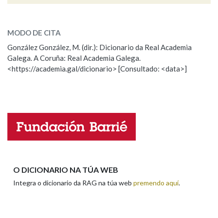
ver
SOBRE A PALABRA:
Na fraseoloxía
MODO DE CITA
ESCOLLE UNHA OPCIÓN:
González González, M. (dir.): Dicionario da Real Academia
Galega. A Coruña: Real Academia Galega.
Observación
Hai un erro na palabra
<https://academia.gal/dicionario> [Consultado: <data>]
OUTRAS OPCIÓNS DE BUSCA
Propoño mellorar a definición
Actualización
Marcas gramaticais
Falta unha voz
Nome
Pertence a
Apelidos
O DICIONARIO NA TÚA WEB
LIMPAR
BUSCA
Integra o dicionario da RAG na túa web
premendo aquí
.
Enderezo electrónico