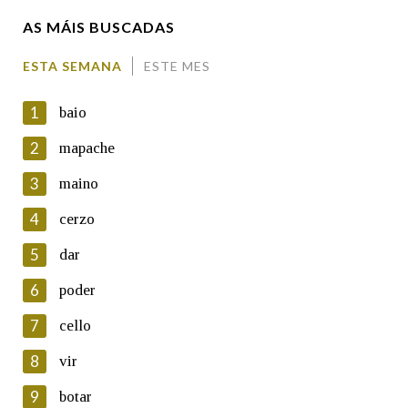
AS MÁIS BUSCADAS
Comentario
ESTA SEMANA
ESTE MES
1
baio
2
mapache
3
maino
En cumprimento da normativa vixente en materia de
Protección de Datos de Carácter Persoal, a Real Academia
4
cerzo
Galega informa a aqueles usuarios que faciliten o seu correo
electrónico, así como calquera outra información de carácter
5
dar
persoal, que estes datos serán obxecto de tratamento
automatizado de carácter confidencial e incorporados aos seus
6
poder
ficheiros informáticos. Así mesmo, os usuarios poderán exercer o
seu dereito de acceso, rectificación, oposición e cancelación dos
7
cello
seus datos poñéndose en contacto connosco.
8
vir
Lin e acepto as condicións da política de
privacidade
9
botar