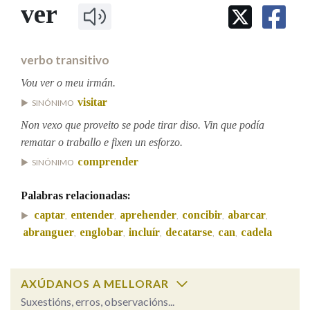
IDENTIDADE CORPORATIVA
ver
Facebook
Twitter
Youtube
Instagram
Bluesky
BUSCAR NOS LEMAS
FIGURAS HOMENAXEADAS
MARCIAL DEL ADALID
HISTORIA
Comeza por
CASA-MUSEO EMILIA PARDO
verbo transitivo
BAZÁN
60 ANOS DLG
PRIMAVERA DAS LETRAS
Vou ver o meu irmán.
Remata por
visitar
PORTAL DAS PALABRAS
SINÓNIMO
Non vexo que proveito se pode tirar diso. Vin que podía
rematar o traballo e fixen un esforzo.
Contén
comprender
SINÓNIMO
Palabras relacionadas:
BUSCAR NO CONTIDO
captar
entender
aprehender
concibir
abarcar
,
,
,
,
,
abranguer
englobar
incluír
decatarse
can
cadela
,
,
,
,
,
Nas definicións
AXÚDANOS A MELLORAR
Nos exemplos
Suxestións, erros, observacións...