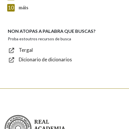
Introduce o código que aparece na imaxe:
10
máis
NON ATOPAS A PALABRA QUE BUSCAS?
Texto de verificación
Proba estoutros recursos de busca
Tergal
Dicionario de dicionarios
Enviar
Real Academia Galega