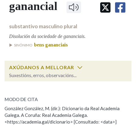
IDENTIDADE CORPORATIVA
ganancial
Facebook
Twitter
Youtube
Instagram
Bluesky
BUSCAR NOS LEMAS
FIGURAS HOMENAXEADAS
MARCIAL DEL ADALID
HISTORIA
Comeza por
CASA-MUSEO EMILIA PARDO
substantivo masculino plural
BAZÁN
60 ANOS DLG
PRIMAVERA DAS LETRAS
Disolución da sociedade de gananciais.
Remata por
bens gananciais
PORTAL DAS PALABRAS
SINÓNIMO
Contén
AXÚDANOS A MELLORAR
Suxestións, erros, observacións...
ganancial
SOBRE A PALABRA:
BUSCAR NO CONTIDO
MODO DE CITA
ESCOLLE UNHA OPCIÓN:
Nas definicións
González González, M. (dir.): Dicionario da Real Academia
Galega. A Coruña: Real Academia Galega.
Observación
Hai un erro na palabra
<https://academia.gal/dicionario> [Consultado: <data>]
Propoño mellorar a definición
Actualización
Nos exemplos