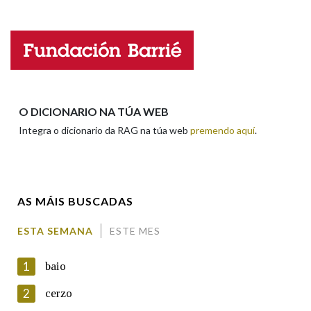
Falta unha voz
Na fraseoloxía
Nome
OUTRAS OPCIÓNS DE BUSCA
Apelidos
O DICIONARIO NA TÚA WEB
Marcas gramaticais
Integra o dicionario da RAG na túa web
premendo aquí
.
Enderezo electrónico
Pertence a
AS MÁIS BUSCADAS
Comentario
ESTA SEMANA
ESTE MES
LIMPAR
BUSCA
1
baio
2
cerzo