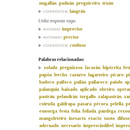
nugallán
paduán
preguiceiro
truán
,
,
,
langrán
CONFRÓNTESE
Unha resposta vaga.
impreciso
SINÓNIMO
preciso
ANTÓNIMO
confuso
CONFRÓNTESE
Palabras relacionadas:
zolado
preguizoso
lacazán
hipócrita
fes
,
,
,
,
papón
lercho
cazurro
lagarteiro
pícaro
pi
,
,
,
,
,
badoco
paifoco
pailán
pailaroco
paiolo
ap
,
,
,
,
,
palanquín
baixado
aplicado
obreiro
opera
,
,
,
,
pastrán
pelandrán
torgallo
zalapastrán
za
,
,
,
,
coiruda
galdrapa
paxara
pécora
pelella
p
,
,
,
,
,
esmorga
festa
folía
foliada
pándega
rexo
,
,
,
,
,
mangoleteiro
inexacto
exacto
xusto
difuso
,
,
,
,
adecuado
necesario
imprescindíbel
impres
,
,
,