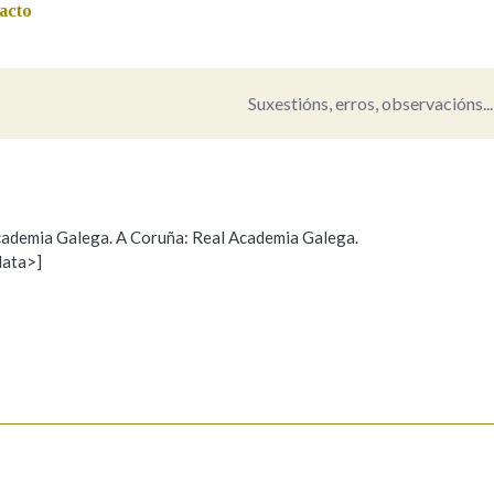
acto
Suxestións, erros, observacións...
 Academia Galega. A Coruña: Real Academia Galega.
data>]
Propoño mellorar a definición
Actualización
s