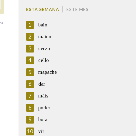
ESTA SEMANA
ESTE MES
va
1
baio
2
maino
3
cerzo
4
cello
5
mapache
6
dar
7
máis
8
poder
9
botar
10
vir