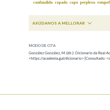
confundido
copado
copo
perplexo
estupef
,
,
,
,
AXÚDANOS A MELLORAR
Cal é a palabra?
vaga
MODO DE CITA
González González, M. (dir.): Dicionario da Real
vago, vaga
<https://academia.gal/dicionario> [Consultado: <
ESCOLLE UNHA OPCIÓN:
Observación
Hai un erro na palabra
Falta unha voz
Nome
Apelido