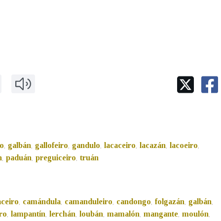
Pertence a
AXUDA NA BUSCA
LIMPAR
BUSCA
o
galbán
gallofeiro
gandulo
lacaceiro
lacazán
lacoeiro
,
,
,
,
,
,
,
n
paduán
preguiceiro
truán
,
,
,
aceiro
camándula
camanduleiro
candongo
folgazán
galbán
,
,
,
,
,
,
ro
lampantín
lerchán
loubán
mamalón
mangante
moulón
,
,
,
,
,
,
,