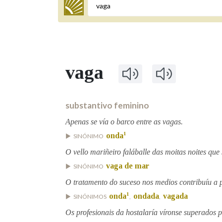
Termo a buscar
vaga
BUSCAR NOS LEMAS
Comeza por
substantivo feminino
Apenas se vía o barco entre as vagas.
1
onda
SINÓNIMO
Remata por
O vello mariñeiro faláballe das moitas noites que
vaga de mar
SINÓNIMO
Contén
O tratamento do suceso nos medios contribuíu a 
1
onda
ondada
vagada
SINÓNIMOS
,
,
Os profesionais da hostalaría víronse superados p
OUTRAS OPCIÓNS DE BUSCA