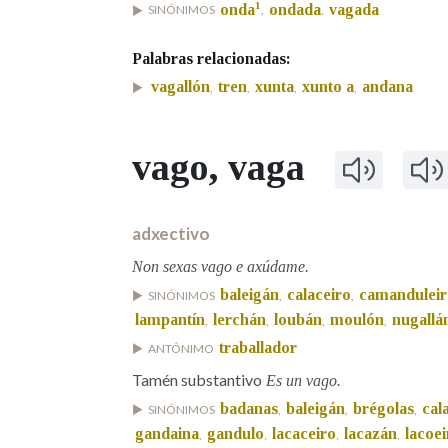
1
onda
ondada
vagada
SINÓNIMOS
,
,
Marcas gramaticais
Palabras relacionadas:
vagallón
tren
xunta
xunto a
andana
,
,
,
,
vago
, vaga
adxectivo
Non sexas vago e axúdame.
baleigán
calaceiro
camanduleir
SINÓNIMOS
,
,
lampantín
lerchán
loubán
moulón
nugallá
,
,
,
,
traballador
ANTÓNIMO
Tamén substantivo
Es un vago.
badanas
baleigán
brégolas
cal
SINÓNIMOS
,
,
,
gandaina
gandulo
lacaceiro
lacazán
lacoei
,
,
,
,