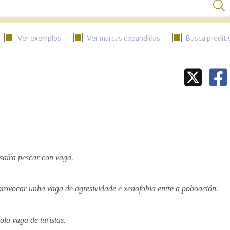
Ver exemplos
Ver marcas expandidas
Busca prediti
BUSCAR NO CONTIDO
Nas definicións
Nos exemplos
 saíra pescar con vaga.
Na fraseoloxía
provocar unha vaga de agresividade e xenofobia entre a poboación.
ola vaga de turistas.