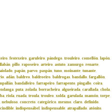
teiro
festexeiro
garuleiro
pándego
trouleiro
comellón
lapón
,
,
,
,
,
,
,
llabán
pillo
raposeiro
arteiro
astuto
zamurgo
renarte
,
,
,
,
,
,
,
aiolado
papán
parvo
paspán
tuno
moinante
tunante
,
,
,
,
,
,
,
rio
adán
baldreo
baldroeiro
baldrogas
bandallo
fargallón
,
,
,
,
,
,
,
mpallán
bandalleiro
farrapeiro
farrapento
pingallo
coira
,
,
,
,
,
,
endanga
puta
zolada
borracheira
algueirada
carallada
chola
,
,
,
,
,
,
,
uba
riola
ruada
troula
trouleo
xolda
garulada
mamón
torpe
,
,
,
,
,
,
,
,
,
nebuloso
concreto
categórico
mesmo
claro
definido
,
,
,
,
,
,
,
cindible
indispensábel
indispensable
atrapallado
atónito
,
,
,
,
,