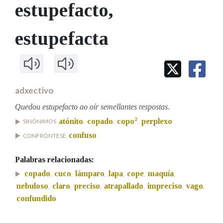
IDENTIDADE CORPORATIVA
estupefacto
,
Facebook
Twitter
Youtube
Instagram
Bluesky
BUSCAR NOS LEMAS
FIGURAS HOMENAXEADAS
MARCIAL DEL ADALID
HISTORIA
Comeza por
estupefacta
CASA-MUSEO EMILIA PARDO
BAZÁN
60 ANOS DLG
PRIMAVERA DAS LETRAS
Remata por
PORTAL DAS PALABRAS
adxectivo
Quedou estupefacto ao oír semellantes respostas.
Contén
2
atónito
copado
copo
perplexo
SINÓNIMOS
,
,
,
confuso
CONFRÓNTESE
BUSCAR NO CONTIDO
Palabras relacionadas:
copado
cuco
lámparo
lapa
cope
maquía
Nas definicións
,
,
,
,
,
,
nebuloso
claro
preciso
atrapallado
impreciso
vago
,
,
,
,
,
,
confundido
Nos exemplos