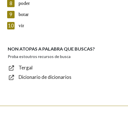
8
poder
Lin e acepto as condicións da política de
privacidade
9
botar
Introduce o código que aparece na imaxe:
10
vir
NON ATOPAS A PALABRA QUE BUSCAS?
Texto de verificación
Proba estoutros recursos de busca
Tergal
Dicionario de dicionarios
Enviar