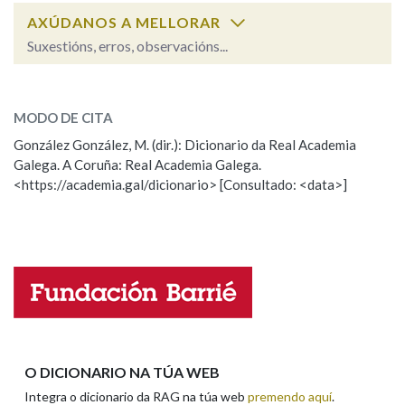
AXÚDANOS A MELLORAR
Suxestións, erros, observacións...
Na fraseoloxía
estupefacto
SOBRE A PALABRA:
MODO DE CITA
ESCOLLE UNHA OPCIÓN:
OUTRAS OPCIÓNS DE BUSCA
González González, M. (dir.): Dicionario da Real Academia
Galega. A Coruña: Real Academia Galega.
Observación
Hai un erro na palabra
Marcas gramaticais
<https://academia.gal/dicionario> [Consultado: <data>]
Propoño mellorar a definición
Actualización
Falta unha voz
Pertence a
Nome
LIMPAR
BUSCA
Apelidos
O DICIONARIO NA TÚA WEB
Integra o dicionario da RAG na túa web
premendo aquí
.