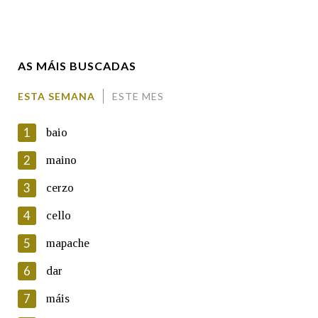
Enderezo electrónico
AS MÁIS BUSCADAS
Comentario
ESTA SEMANA
ESTE MES
1
baio
2
maino
3
cerzo
En cumprimento da normativa vixente en materia de
Protección de Datos de Carácter Persoal, a Real Academia
4
cello
Galega informa a aqueles usuarios que faciliten o seu correo
electrónico, así como calquera outra información de carácter
5
mapache
persoal, que estes datos serán obxecto de tratamento
automatizado de carácter confidencial e incorporados aos seus
6
dar
ficheiros informáticos. Así mesmo, os usuarios poderán exercer o
seu dereito de acceso, rectificación, oposición e cancelación dos
7
máis
seus datos poñéndose en contacto connosco.