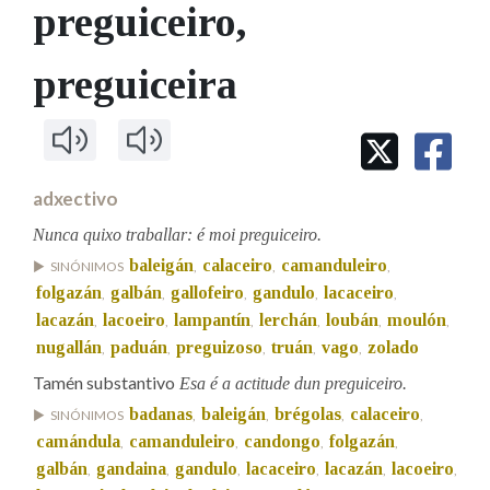
IDENTIDADE CORPORATIVA
preguiceiro
,
Facebook
Twitter
Youtube
Instagram
Bluesky
BUSCAR NOS LEMAS
FIGURAS HOMENAXEADAS
MARCIAL DEL ADALID
HISTORIA
Comeza por
preguiceira
CASA-MUSEO EMILIA PARDO
BAZÁN
60 ANOS DLG
PRIMAVERA DAS LETRAS
Remata por
PORTAL DAS PALABRAS
adxectivo
Nunca quixo traballar: é moi preguiceiro.
Contén
baleigán
calaceiro
camanduleiro
SINÓNIMOS
,
,
,
folgazán
galbán
gallofeiro
gandulo
lacaceiro
,
,
,
,
,
lacazán
lacoeiro
lampantín
lerchán
loubán
moulón
,
,
,
,
,
,
BUSCAR NO CONTIDO
nugallán
paduán
preguizoso
truán
vago
zolado
,
,
,
,
,
Tamén substantivo
Nas definicións
Esa é a actitude dun preguiceiro.
badanas
baleigán
brégolas
calaceiro
SINÓNIMOS
,
,
,
,
camándula
camanduleiro
candongo
folgazán
,
,
,
,
Nos exemplos
galbán
gandaina
gandulo
lacaceiro
lacazán
lacoeiro
,
,
,
,
,
,