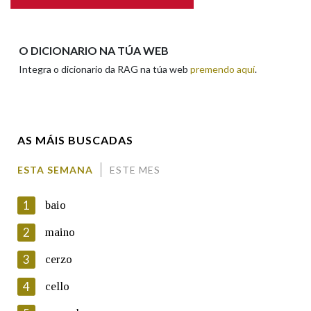
Apelidos
O DICIONARIO NA TÚA WEB
Integra o dicionario da RAG na túa web
premendo aquí
.
Enderezo electrónico
AS MÁIS BUSCADAS
Comentario
ESTA SEMANA
ESTE MES
1
baio
2
maino
3
cerzo
En cumprimento da normativa vixente en materia de
Protección de Datos de Carácter Persoal, a Real Academia
4
cello
Galega informa a aqueles usuarios que faciliten o seu correo
electrónico, así como calquera outra información de carácter