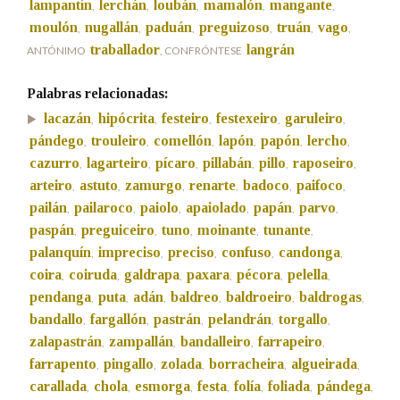
lampantín
lerchán
loubán
mamalón
mangante
,
,
,
,
,
moulón
nugallán
paduán
preguizoso
truán
vago
,
,
,
,
,
,
Na fraseoloxía
traballador
langrán
ANTÓNIMO
, CONFRÓNTESE
Palabras relacionadas:
lacazán
hipócrita
festeiro
festexeiro
garuleiro
,
,
,
,
,
OUTRAS OPCIÓNS DE BUSCA
pándego
trouleiro
comellón
lapón
papón
lercho
,
,
,
,
,
,
cazurro
lagarteiro
pícaro
pillabán
pillo
raposeiro
,
,
,
,
,
,
Marcas gramaticais
arteiro
astuto
zamurgo
renarte
badoco
paifoco
,
,
,
,
,
,
pailán
pailaroco
paiolo
apaiolado
papán
parvo
,
,
,
,
,
,
paspán
preguiceiro
tuno
moinante
tunante
,
,
,
,
,
Pertence a
palanquín
impreciso
preciso
confuso
candonga
,
,
,
,
,
coira
coiruda
galdrapa
paxara
pécora
pelella
,
,
,
,
,
,
pendanga
puta
adán
baldreo
baldroeiro
baldrogas
,
,
,
,
,
,
LIMPAR
BUSCA
bandallo
fargallón
pastrán
pelandrán
torgallo
,
,
,
,
,
zalapastrán
zampallán
bandalleiro
farrapeiro
,
,
,
,
farrapento
pingallo
zolada
borracheira
algueirada
,
,
,
,
,
carallada
chola
esmorga
festa
folía
foliada
pándega
,
,
,
,
,
,
,