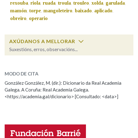
rexouba
riola
ruada
troula
trouleo
xolda
garulada
,
,
,
,
,
,
,
mamón
torpe
mangoleteiro
baixado
aplicado
,
,
,
,
,
obreiro
operario
,
AXÚDANOS A MELLORAR
Suxestións, erros, observacións...
preguiceiro
SOBRE A PALABRA:
MODO DE CITA
ESCOLLE UNHA OPCIÓN:
González González, M. (dir.): Dicionario da Real Academia
Galega. A Coruña: Real Academia Galega.
Observación
Hai un erro na palabra
<https://academia.gal/dicionario> [Consultado: <data>]
Propoño mellorar a definición
Actualización
Falta unha voz
Nome