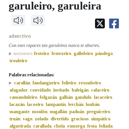
IDENTIDADE CORPORATIVA
garuleiro
, garuleira
Facebook
Twitter
Youtube
Instagram
Bluesky
BUSCAR NOS LEMAS
FIGURAS HOMENAXEADAS
MARCIAL DEL ADALID
HISTORIA
Comeza por
CASA-MUSEO EMILIA PARDO
BAZÁN
60 ANOS DLG
PRIMAVERA DAS LETRAS
adxectivo
Remata por
PORTAL DAS PALABRAS
Con eses rapaces tan garuleiros nunca te aburres.
festeiro
festexeiro
gallofeiro
pándego
SINÓNIMOS
,
,
,
,
trouleiro
Contén
Palabras relacionadas:
carallán
fandangueiro
folieiro
rexoubeiro
,
,
,
,
BUSCAR NO CONTIDO
afagador
convidado
invitado
baleigán
calaceiro
,
,
,
,
,
camanduleiro
folgazán
galbán
gandulo
lacaceiro
,
,
,
,
,
Nas definicións
lacazán
lacoeiro
lampantín
lerchán
loubán
,
,
,
,
,
mangante
moulón
nugallán
paduán
preguiceiro
,
,
,
,
,
truán
vago
zolado
divertido
gracioso
simpático
,
,
,
,
,
,
Nos exemplos
algueirada
carallada
chola
esmorga
festa
foliada
,
,
,
,
,
,