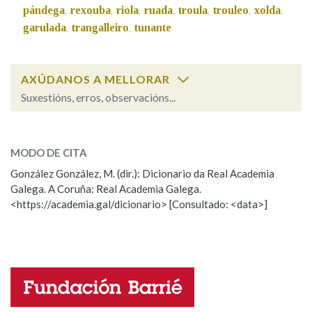
pándega
rexouba
riola
ruada
troula
trouleo
xolda
,
,
,
,
,
,
,
garulada
trangalleiro
tunante
,
,
Na fraseoloxía
AXÚDANOS A MELLORAR
Suxestións, erros, observacións...
OUTRAS OPCIÓNS DE BUSCA
garuleiro
SOBRE A PALABRA:
Marcas gramaticais
MODO DE CITA
ESCOLLE UNHA OPCIÓN:
González González, M. (dir.): Dicionario da Real Academia
Pertence a
Galega. A Coruña: Real Academia Galega.
Observación
Hai un erro na palabra
<https://academia.gal/dicionario> [Consultado: <data>]
Propoño mellorar a definición
Actualización
Falta unha voz
LIMPAR
BUSCA
Nome