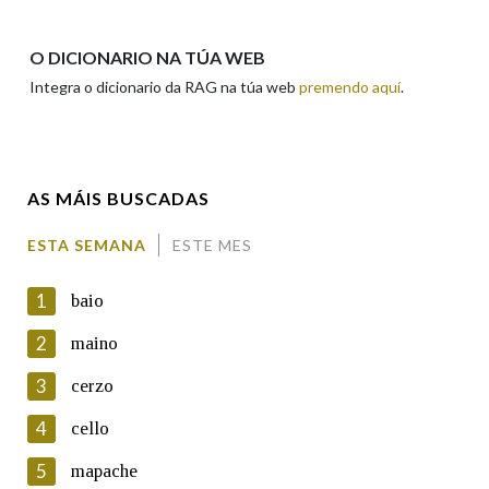
Apelidos
O DICIONARIO NA TÚA WEB
Integra o dicionario da RAG na túa web
premendo aquí
.
Enderezo electrónico
AS MÁIS BUSCADAS
Comentario
ESTA SEMANA
ESTE MES
1
baio
2
maino
3
cerzo
En cumprimento da normativa vixente en materia de
Protección de Datos de Carácter Persoal, a Real Academia
4
cello
Galega informa a aqueles usuarios que faciliten o seu correo
electrónico, así como calquera outra información de carácter
5
mapache
persoal, que estes datos serán obxecto de tratamento