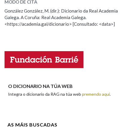
MODO DE CITA
ESCOLLE UNHA OPCIÓN:
González González, M. (dir.): Dicionario da Real Academia
Na fraseoloxía
Galega. A Coruña: Real Academia Galega.
Observación
Hai un erro na palabra
<https://academia.gal/dicionario> [Consultado: <data>]
Propoño mellorar a definición
Actualización
Falta unha voz
OUTRAS OPCIÓNS DE BUSCA
Marcas gramaticais
Nome
Pertence a
Apelidos
O DICIONARIO NA TÚA WEB
Integra o dicionario da RAG na túa web
premendo aquí
.
LIMPAR
BUSCA
Enderezo electrónico
AS MÁIS BUSCADAS
Comentario