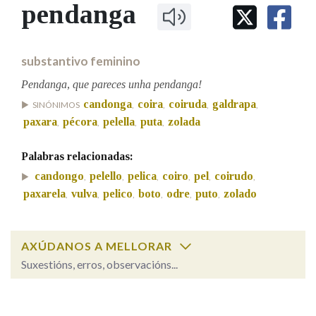
IDENTIDADE CORPORATIVA
pendanga
Facebook
Twitter
Youtube
Instagram
Bluesky
BUSCAR NOS LEMAS
FIGURAS HOMENAXEADAS
MARCIAL DEL ADALID
HISTORIA
Comeza por
CASA-MUSEO EMILIA PARDO
substantivo feminino
BAZÁN
60 ANOS DLG
PRIMAVERA DAS LETRAS
Pendanga, que pareces unha pendanga!
Remata por
candonga
coira
coiruda
galdrapa
PORTAL DAS PALABRAS
SINÓNIMOS
,
,
,
,
paxara
pécora
pelella
puta
zolada
,
,
,
,
Contén
Palabras relacionadas:
candongo
pelello
pelica
coiro
pel
coirudo
,
,
,
,
,
,
paxarela
vulva
pelico
boto
odre
puto
zolado
,
,
,
,
,
,
BUSCAR NO CONTIDO
AXÚDANOS A MELLORAR
Nas definicións
Suxestións, erros, observacións...
pendanga
SOBRE A PALABRA:
Nos exemplos