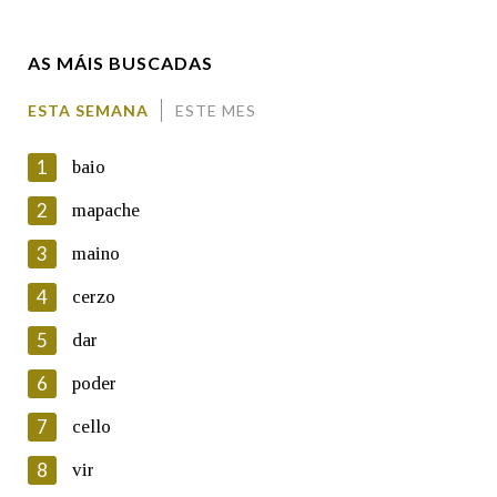
Enderezo electrónico
AS MÁIS BUSCADAS
Comentario
ESTA SEMANA
ESTE MES
1
baio
2
mapache
3
maino
En cumprimento da normativa vixente en materia de
Protección de Datos de Carácter Persoal, a Real Academia
4
cerzo
Galega informa a aqueles usuarios que faciliten o seu correo
electrónico, así como calquera outra información de carácter
5
dar
persoal, que estes datos serán obxecto de tratamento
automatizado de carácter confidencial e incorporados aos seus
6
poder
ficheiros informáticos. Así mesmo, os usuarios poderán exercer o
seu dereito de acceso, rectificación, oposición e cancelación dos
7
cello
seus datos poñéndose en contacto connosco.
8
vir
Lin e acepto as condicións da política de