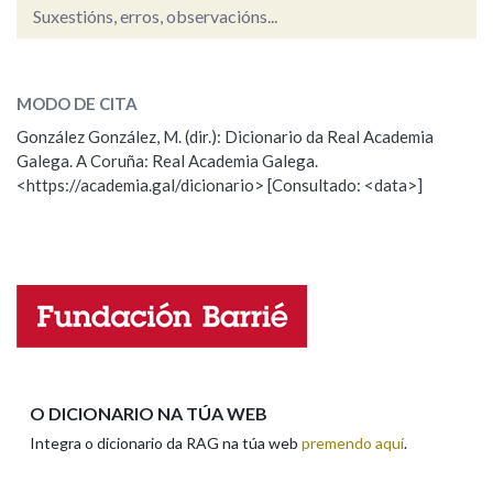
Suxestións, erros, observacións...
coirudo
Na fraseoloxía
SOBRE A PALABRA:
MODO DE CITA
ESCOLLE UNHA OPCIÓN:
González González, M. (dir.): Dicionario da Real Academia
OUTRAS OPCIÓNS DE BUSCA
Galega. A Coruña: Real Academia Galega.
Observación
Hai un erro na palabra
<https://academia.gal/dicionario> [Consultado: <data>]
Propoño mellorar a definición
Actualización
Marcas gramaticais
Falta unha voz
Pertence a
Nome
LIMPAR
BUSCA
Apelidos
O DICIONARIO NA TÚA WEB
Integra o dicionario da RAG na túa web
premendo aquí
.