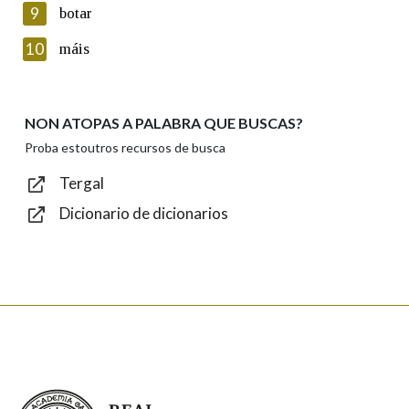
privacidade
9
botar
Introduce o código que aparece na imaxe:
10
máis
NON ATOPAS A PALABRA QUE BUSCAS?
Texto de verificación
Proba estoutros recursos de busca
Tergal
Dicionario de dicionarios
Enviar
Real Academia Galega