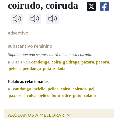
IDENTIDADE CORPORATIVA
coirudo
, coiruda
Facebook
Twitter
Youtube
Instagram
Bluesky
BUSCAR NOS LEMAS
FIGURAS HOMENAXEADAS
MARCIAL DEL ADALID
HISTORIA
Comeza por
CASA-MUSEO EMILIA PARDO
BAZÁN
60 ANOS DLG
PRIMAVERA DAS LETRAS
adxectivo
Remata por
PORTAL DAS PALABRAS
substantivo feminino
Supoño que non se presentará alí con esa coiruda.
Contén
candonga
coira
galdrapa
paxara
pécora
SINÓNIMOS
,
,
,
,
,
pelella
pendanga
puta
zolada
,
,
,
BUSCAR NO CONTIDO
Palabras relacionadas:
candongo
pelello
pelica
coiro
coiruda
pel
,
,
,
,
,
,
Nas definicións
paxarela
vulva
pelico
boto
odre
puto
zolado
,
,
,
,
,
,
Nos exemplos
AXÚDANOS A MELLORAR