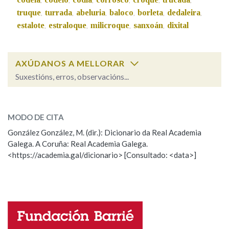
,
,
,
,
,
,
truque
turrada
abeluria
baloco
borleta
dedaleira
,
,
,
,
,
,
estalote
estraloque
milicroque
sanxoán
dixital
,
,
,
,
AXÚDANOS A MELLORAR
Suxestións, erros, observacións...
Cal é a palabra?
bolo
(peixe)
MODO DE CITA
González González, M. (dir.): Dicionario da Real Academia
bolo
Galega. A Coruña: Real Academia Galega.
bolo
(alimento mastigado)
<https://academia.gal/dicionario> [Consultado: <data>]
bolo
(esfera, comida, cadullo ou vulto)
ESCOLLE UNHA OPCIÓN:
Observación
Hai un erro na palabra