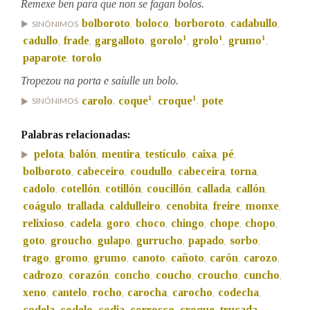
Remexe ben para que non se fagan bolos.
bolboroto
boloco
borboroto
cadabullo
SINÓNIMOS
,
,
,
,
1
1
1
cadullo
frade
gargalloto
gorolo
grolo
grumo
,
,
,
,
,
,
paparote
torolo
,
Tropezou na porta e saíulle un bolo.
1
1
carolo
coque
croque
pote
SINÓNIMOS
,
,
,
Palabras relacionadas:
pelota
balón
mentira
testículo
caixa
pé
,
,
,
,
,
,
bolboroto
cabeceiro
coudullo
cabeceira
torna
,
,
,
,
,
cadolo
cotellón
cotillón
coucillón
callada
callón
,
,
,
,
,
,
coágulo
trallada
caldulleiro
cenobita
freire
monxe
,
,
,
,
,
,
relixioso
cadela
goro
choco
chingo
chope
chopo
,
,
,
,
,
,
,
goto
groucho
gulapo
gurrucho
papado
sorbo
,
,
,
,
,
,
trago
gromo
grumo
canoto
cañoto
carón
carozo
,
,
,
,
,
,
,
cadrozo
corazón
concho
coucho
croucho
cuncho
,
,
,
,
,
,
xeno
cantelo
rocho
carocha
carocho
codecha
,
,
,
,
,
,
codela
codelo
codia
corrosco
croque
trucada