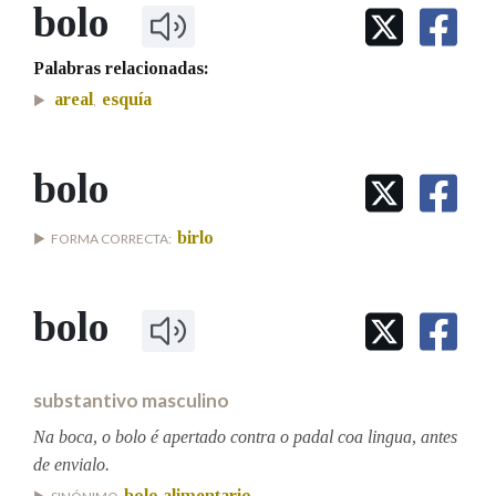
IDENTIDADE CORPORATIVA
bolo
Facebook
Twitter
Youtube
Instagram
Bluesky
BUSCAR NOS LEMAS
FIGURAS HOMENAXEADAS
MARCIAL DEL ADALID
HISTORIA
Palabras relacionadas:
Comeza por
CASA-MUSEO EMILIA PARDO
BAZÁN
60 ANOS DLG
areal
esquía
,
PRIMAVERA DAS LETRAS
Remata por
PORTAL DAS PALABRAS
bolo
birlo
FORMA CORRECTA:
Contén
bolo
BUSCAR NO CONTIDO
Nas definicións
substantivo masculino
Na boca, o bolo é apertado contra o padal coa lingua, antes
de envialo.
Nos exemplos
bolo alimentario