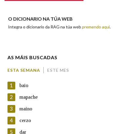
Propoño mellorar a definición
Actualización
Falta unha voz
O DICIONARIO NA TÚA WEB
Integra o dicionario da RAG na túa web
premendo aquí
.
Nome
AS MÁIS BUSCADAS
Apelidos
ESTA SEMANA
ESTE MES
Enderezo electrónico
1
baio
2
mapache
3
maino
Comentario
4
cerzo
5
dar