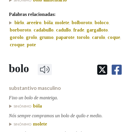
SINÓNIMO
Palabras relacionadas:
Na fraseoloxía
birlo
areeiro
bóla
molete
bolboroto
boloco
,
,
,
,
,
,
borboroto
cadabullo
cadullo
frade
gargalloto
,
,
,
,
,
gorolo
grolo
grumo
paparote
torolo
carolo
coque
,
,
,
,
,
,
,
OUTRAS OPCIÓNS DE BUSCA
croque
pote
,
Marcas gramaticais
bolo
Pertence a
substantivo masculino
Fixo un bolo de manteiga.
LIMPAR
BUSCA
bóla
SINÓNIMO
Nós sempre compramos un bolo de quilo e medio.
molete
SINÓNIMO