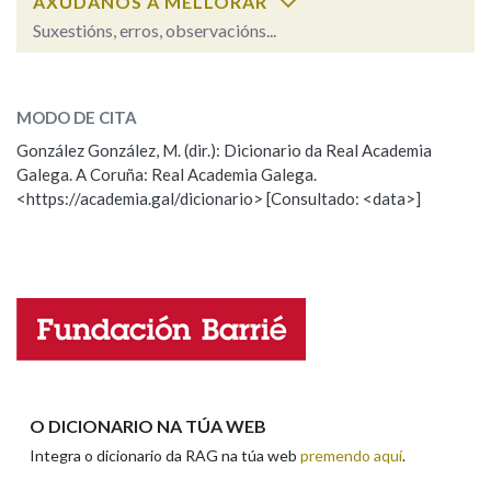
AXÚDANOS A MELLORAR
Suxestións, erros, observacións...
Na fraseoloxía
goto
SOBRE A PALABRA:
MODO DE CITA
ESCOLLE UNHA OPCIÓN:
González González, M. (dir.): Dicionario da Real Academia
OUTRAS OPCIÓNS DE BUSCA
Galega. A Coruña: Real Academia Galega.
Observación
Hai un erro na palabra
<https://academia.gal/dicionario> [Consultado: <data>]
Marcas gramaticais
Propoño mellorar a definición
Actualización
Falta unha voz
Pertence a
Nome
LIMPAR
BUSCA
Apelidos
O DICIONARIO NA TÚA WEB
Integra o dicionario da RAG na túa web
premendo aquí
.