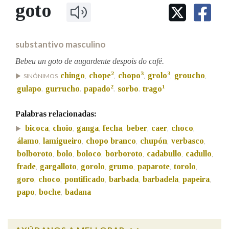
IDENTIDADE CORPORATIVA
goto
Facebook
Twitter
Youtube
Instagram
Bluesky
BUSCAR NOS LEMAS
FIGURAS HOMENAXEADAS
MARCIAL DEL ADALID
HISTORIA
Comeza por
CASA-MUSEO EMILIA PARDO
substantivo masculino
BAZÁN
60 ANOS DLG
PRIMAVERA DAS LETRAS
Bebeu un goto de augardente despois do café.
Remata por
2
3
3
chingo
chope
chopo
grolo
groucho
PORTAL DAS PALABRAS
SINÓNIMOS
,
,
,
,
,
2
1
gulapo
gurrucho
papado
sorbo
trago
,
,
,
,
Contén
Palabras relacionadas:
bicoca
choio
ganga
fecha
beber
caer
choco
,
,
,
,
,
,
,
álamo
lamigueiro
chopo branco
chupón
verbasco
,
,
,
,
,
bolboroto
bolo
boloco
borboroto
cadabullo
cadullo
,
,
,
,
,
,
BUSCAR NO CONTIDO
frade
gargalloto
gorolo
grumo
paparote
torolo
,
,
,
,
,
,
Nas definicións
goro
choco
pontificado
barbada
barbadela
papeira
,
,
,
,
,
,
papo
boche
badana
,
,
Nos exemplos