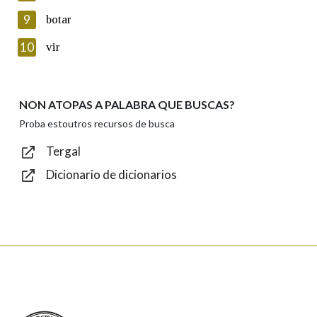
privacidade
9
botar
Introduce o código que aparece na imaxe:
10
vir
NON ATOPAS A PALABRA QUE BUSCAS?
Texto de verificación
Proba estoutros recursos de busca
Tergal
Dicionario de dicionarios
Enviar
Real Academia Galega