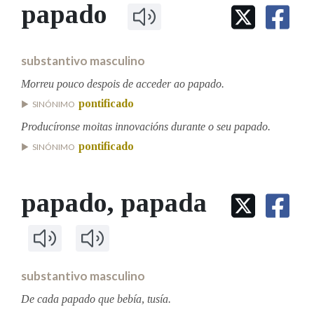
IDENTIDADE CORPORATIVA
papado
Facebook
Twitter
Youtube
Instagram
Bluesky
BUSCAR NOS LEMAS
FIGURAS HOMENAXEADAS
MARCIAL DEL ADALID
HISTORIA
Comeza por
CASA-MUSEO EMILIA PARDO
substantivo masculino
BAZÁN
60 ANOS DLG
PRIMAVERA DAS LETRAS
Morreu pouco despois de acceder ao papado.
Remata por
pontificado
PORTAL DAS PALABRAS
SINÓNIMO
Producíronse moitas innovacións durante o seu papado.
pontificado
SINÓNIMO
Contén
papado
, papada
BUSCAR NO CONTIDO
Nas definicións
substantivo masculino
Nos exemplos
De cada papado que bebía, tusía.