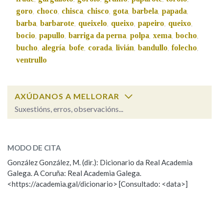
goro
choco
chisca
chisco
gota
barbela
papada
,
,
,
,
,
,
,
barba
barbarote
queixelo
queixo
papeiro
queixo
,
,
,
,
,
,
bocio
papullo
barriga da perna
polpa
xema
bocho
,
,
,
,
,
,
bucho
alegría
bofe
corada
livián
bandullo
folecho
,
,
,
,
,
,
,
ventrullo
AXÚDANOS A MELLORAR
Suxestións, erros, observacións...
Cal é a palabra?
papado
(relixión)
MODO DE CITA
González González, M. (dir.): Dicionario da Real Academia
papado, papada
(trago ou papo)
Galega. A Coruña: Real Academia Galega.
<https://academia.gal/dicionario> [Consultado: <data>]
ESCOLLE UNHA OPCIÓN:
Observación
Hai un erro na palabra