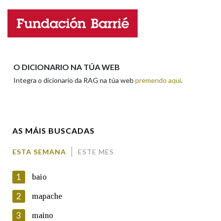
Propoño mellorar a definición
Actualización
Falta unha voz
Nome
O DICIONARIO NA TÚA WEB
Integra o dicionario da RAG na túa web
premendo aquí
.
Apelidos
AS MÁIS BUSCADAS
Enderezo electrónico
ESTA SEMANA
ESTE MES
1
baio
Comentario
2
mapache
3
maino