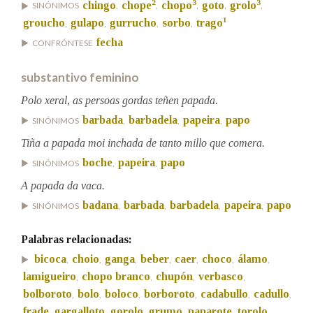
2
3
3
chingo
chope
chopo
goto
grolo
SINÓNIMOS
,
,
,
,
,
1
groucho
gulapo
gurrucho
sorbo
trago
,
,
,
,
Na fraseoloxía
fecha
CONFRÓNTESE
substantivo feminino
Polo xeral, as persoas gordas teñen papada.
OUTRAS OPCIÓNS DE BUSCA
barbada
barbadela
papeira
papo
SINÓNIMOS
,
,
,
Marcas gramaticais
Tiña a papada moi inchada de tanto millo que comera.
boche
papeira
papo
SINÓNIMOS
,
,
Pertence a
A papada da vaca.
badana
barbada
barbadela
papeira
papo
SINÓNIMOS
,
,
,
,
Palabras relacionadas:
LIMPAR
BUSCA
bicoca
choio
ganga
beber
caer
choco
álamo
,
,
,
,
,
,
,
lamigueiro
chopo branco
chupón
verbasco
,
,
,
,
bolboroto
bolo
boloco
borboroto
cadabullo
cadullo
,
,
,
,
,
,
frade
gargalloto
gorolo
grumo
paparote
torolo
,
,
,
,
,
,